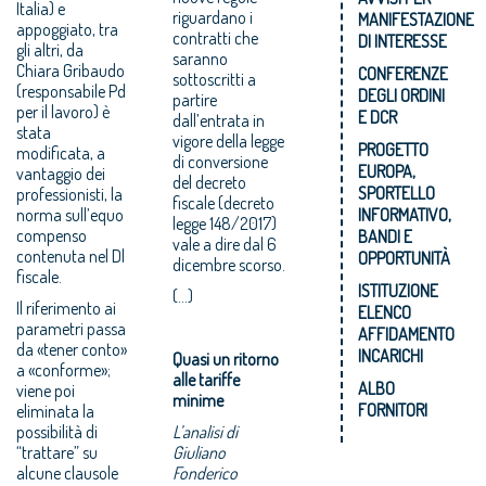
Italia) e
riguardano i
MANIFESTAZIONE
appoggiato, tra
contratti che
DI INTERESSE
gli altri, da
saranno
Chiara Gribaudo
CONFERENZE
sottoscritti a
(responsabile Pd
DEGLI ORDINI
partire
per il lavoro) è
E DCR
dall’entrata in
stata
vigore della legge
PROGETTO
modificata, a
di conversione
EUROPA,
vantaggio dei
del decreto
SPORTELLO
professionisti, la
fiscale (decreto
norma sull’equo
INFORMATIVO,
legge 148/2017)
compenso
BANDI E
vale a dire dal 6
contenuta nel Dl
OPPORTUNITÀ
dicembre scorso.
fiscale.
ISTITUZIONE
(...)
Il riferimento ai
ELENCO
parametri passa
AFFIDAMENTO
da «tener conto»
INCARICHI
Quasi un ritorno
a «conforme»;
alle tariffe
ALBO
viene poi
minime
FORNITORI
eliminata la
possibilità di
L’analisi di
“trattare” su
Giuliano
alcune clausole
Fonderico