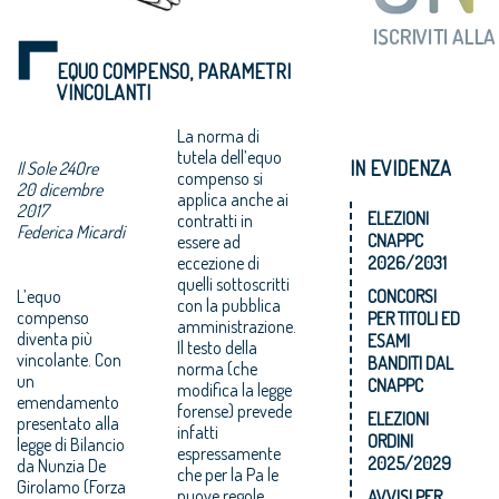
EQUO COMPENSO, PARAMETRI
VINCOLANTI
La norma di
tutela dell’equo
IN EVIDENZA
Il Sole 24Ore
compenso si
20 dicembre
applica anche ai
2017
ELEZIONI
contratti in
Federica Micardi
CNAPPC
essere ad
eccezione di
2026/2031
quelli sottoscritti
L’equo
CONCORSI
con la pubblica
compenso
PER TITOLI ED
amministrazione.
diventa più
ESAMI
Il testo della
vincolante. Con
BANDITI DAL
norma (che
un
CNAPPC
modifica la legge
emendamento
forense) prevede
ELEZIONI
presentato alla
infatti
ORDINI
legge di Bilancio
espressamente
2025/2029
da Nunzia De
che per la Pa le
Girolamo (Forza
nuove regole
AVVISI PER