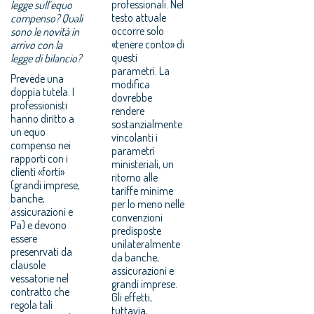
professionali. Nel
legge sull’equo
testo attuale
compenso? Quali
occorre solo
sono le novità in
«tenere conto» di
arrivo con la
questi
legge di bilancio?
parametri. La
Prevede una
modifica
doppia tutela. I
dovrebbe
professionisti
rendere
hanno diritto a
sostanzialmente
un equo
vincolanti i
compenso nei
parametri
rapporti con i
ministeriali, un
clienti «forti»
ritorno alle
(grandi imprese,
tariffe minime
banche,
per lo meno nelle
assicurazioni e
convenzioni
Pa) e devono
predisposte
essere
unilateralmente
presenrvati da
da banche,
clausole
assicurazioni e
vessatorie nel
grandi imprese.
contratto che
Gli effetti,
regola tali
tuttavia,