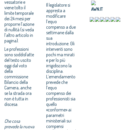
vessatorie e
Il legislatore si
viene tolto il
AWN.IT
appresta a
limite temporale
modificare
dei 24 mesi per
l’equo
proporre l’azione
compenso a due
di nullità (si veda
settimane dalla
l’altro articolo in
sua
pagina).
introduzione. Gli
Le professioni
interventi sono
sono soddisfatte
pochi ma mirati
del testo uscito
e per lo più
oggi dal voto
irrigidiscono la
della
disciplina.
commissione
L’emendamento
Bilancio della
prevede che
Camera, anche
l’equo
se la strada ora
compenso dei
non è tutta in
professionisti sia
discesa.
quello
«conforme» ai
parametri
ministeriali sui
Che cosa
compensi
prevede la nuova