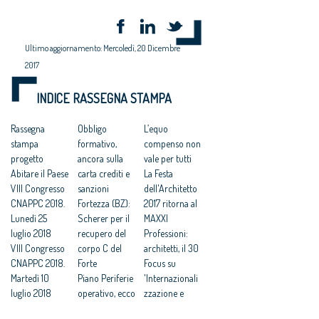
Ultimo aggiornamento: Mercoledì, 20 Dicembre
2017
INDICE RASSEGNA STAMPA
Rassegna
Obbligo
L’equo
stampa
formativo,
compenso non
progetto
ancora sulla
vale per tutti
Abitare il Paese
carta crediti e
La Festa
VIII Congresso
sanzioni
dell'Architetto
CNAPPC 2018.
Fortezza (BZ):
2017 ritorna al
Lunedì 25
Scherer per il
MAXXI
luglio 2018
recupero del
Professioni:
VIII Congresso
corpo C del
architetti, il 30
CNAPPC 2018.
Forte
Focus su
Martedì 10
Piano Periferie
'Internazionali
luglio 2018
operativo, ecco
zzazione e
VIII Congresso
tutti i progetti
innovazione