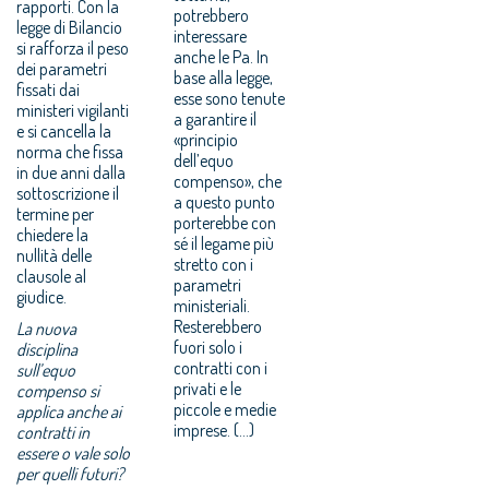
rapporti. Con la
potrebbero
legge di Bilancio
interessare
si rafforza il peso
anche le Pa. In
dei parametri
base alla legge,
fissati dai
esse sono tenute
ministeri vigilanti
a garantire il
e si cancella la
«principio
norma che fissa
dell’equo
in due anni dalla
compenso», che
sottoscrizione il
a questo punto
termine per
porterebbe con
chiedere la
sé il legame più
nullità delle
stretto con i
clausole al
parametri
giudice.
ministeriali.
Resterebbero
La nuova
fuori solo i
disciplina
contratti con i
sull’equo
privati e le
compenso si
piccole e medie
applica anche ai
imprese. (...)
contratti in
essere o vale solo
per quelli futuri?