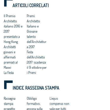
ITALIANA 2017”
Congresso degli
ARTICOLI CORRELATI
Architetti italiani
Il Premio
Premi:
Architetto
Architetto
italiano 2016 e
Italiano e
2017
Giovane
presentato a
talento
Hong Kong
dell'Architettur
Architetti
a 2017
giovani e
Festa
affermati
dell’Architetto
premiati al
2017: scadenza
Maxxi
il 9 ottobre per
La Festa
i Premi
dell'Architetto
Premi
2017 ritorna al
Architetto
INDICE RASSEGNA STAMPA
MAXXI
Italiano e
Festa
Giovane
dell’Architetto
Rassegna
Talento
Obbligo
L’equo
2017 - Una
stampa
dell’Architettur
formativo,
compenso non
legge per
progetto
a 2017, come
ancora sulla
vale per tutti