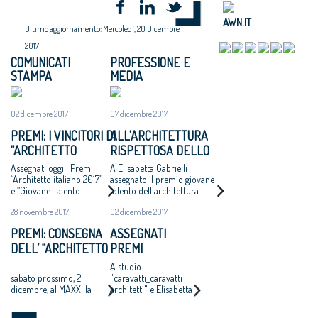
AWN.IT
Ultimo aggiornamento: Mercoledì, 20 Dicembre
2017
COMUNICATI
PROFESSIONE E
STAMPA
MEDIA
02 dicembre 2017
07 dicembre 2017
PREMI: I VINCITORI DI
ALL'ARCHITETTURA
“ARCHITETTO
RISPETTOSA DELLO
ITALIANO 2017” E
STUDIO
Assegnati oggi i Premi
A Elisabetta Gabrielli
“GIOVANE TALENTO
CARAVATTI_CARAVATTI
“Architetto italiano 2017”
assegnato il premio giovane
e “Giovane Talento
talento dell'architettura
DELL’ARCHITETTURA
IL PREMIO
dell’Architettura italiana
2017 per il progetto del
ITALIANA 2017”
ARCHITETTO ITALIANO
28 novembre 2017
02 dicembre 2017
2017” che il Consiglio
Molo di Askim-Goteborg
Nazionale degli Architetti,
PREMI: CONSEGNA
ASSEGNATI
Pianificatori, Paesaggisti e
DELL’ “ARCHITETTO
PREMI
Conservatori ha bandito,
con la rete degli Ordini
DELL’ANNO 2017” E
ARCHITETTO
A studio
provinciali e con il MAXXI
DEL “GIOVANE
ITALIANO E
sabato prossimo, 2
"caravatti_caravatti
dicembre, al MAXXI la
architetti" e Elisabetta
TALENTO
GIOVANE
“Festa dell’Architetto
Gabrielli
DELL’ARCHITETTURA
TALENTO 2017
2017” – verso l’VIII