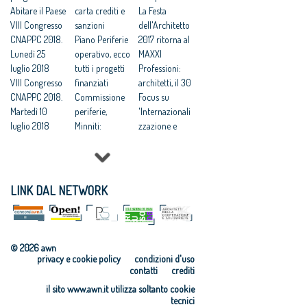
l’architettura
Abitare il Paese
candidarsi
carta crediti e
La Festa
Festa
VIII Congresso
Festa
sanzioni
dell'Architetto
dell’Architetto
CNAPPC 2018.
dell'Architetto:
Piano Periferie
2017 ritorna al
2017, Consiglio
Lunedì 25
al via i Premi
operativo, ecco
MAXXI
Nazionale: “I
luglio 2018
Architetto
tutti i progetti
Professioni:
bravi architetti
VIII Congresso
Italiano e
finanziati
architetti, il 30
vanno
CNAPPC 2018.
Giovane
Commissione
Focus su
premiati”
Martedì 10
talento
periferie,
'Internazionali
Festa
luglio 2018
dell’Architettur
Minniti:
zzazione e
dell’Architetto
VIII Congresso
a 2017
«Proposte da
innovazione
2017: “i bravi
CNAPPC 2018.
Premi
condividere:
culturale'
architetti
Lunedì 9 luglio
Architetto
politiche
Festa
vanno
2018
dell’anno e
integrate per le
dell’Architetto
LINK DAL NETWORK
premiati”
VIII Congresso
Giovane
città»
2017 - Una
CNAPPC 2018.
talento 2017
Equo
legge per
Domenica 8
compenso,
l’architettura
luglio 2018
parametri
Rappresentanz
© 2026 awn
VIII Congresso
vincolanti
a, avanti in
privacy e cookie policy
condizioni d'uso
CNAPPC 2018.
Servizi senza
ordine sparso
contatti
crediti
Venerdì 6
compenso, il
Professionisti,
il sito www.awn.it utilizza soltanto cookie
luglio 2018
comune di
nei contratti
tecnici