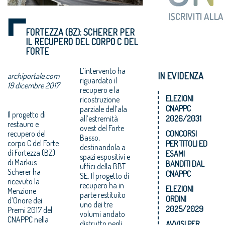
FORTEZZA (BZ): SCHERER PER
IL RECUPERO DEL CORPO C DEL
FORTE
L’intervento ha
IN EVIDENZA
archiportale.com
riguardato il
19 dicembre 2017
recupero e la
ELEZIONI
ricostruzione
CNAPPC
parziale dell’ala
Il progetto di
all’estremità
2026/2031
restauro e
ovest del Forte
recupero del
CONCORSI
Basso,
corpo C del Forte
PER TITOLI ED
destinandola a
di Fortezza (BZ)
ESAMI
spazi espositivi e
di Markus
BANDITI DAL
uffici della BBT
Scherer ha
CNAPPC
SE. Il progetto di
ricevuto la
recupero ha in
ELEZIONI
Menzione
parte restituito
ORDINI
d’Onore dei
uno dei tre
2025/2029
Premi 2017 del
volumi andato
CNAPPC nella
distrutto negli
AVVISI PER