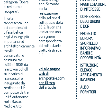
categoria “Opere
anni Settanta
MANIFESTAZIONE
di restauro o
per la
DI INTERESSE
recupero”.
realizzazione
CONFERENZE
della galleria di
Il Forte
DEGLI ORDINI
sottopasso della
rappresenta uno
E DCR
SS12, lavori che
dei complessi di
lasciarono una
difesa bellica
PROGETTO
voragine in
degli Asburgo più
EUROPA,
corrispondenza
importanti ed
SPORTELLO
del sottostante
architettonicamente
INFORMATIVO,
tratto di strada.
meglio
BANDI E
(...)
conservati. Fu
OPPORTUNITÀ
costruito tra il
1833 e il 1838 da
ISTITUZIONE
vai alla pagina
Franz von Scholl
ELENCO
web di
su incarico di
AFFIDAMENTO
archiportale.com
Francesco I e
INCARICHI
con il testo
inaugurato da
ALBO
dell'articolo
Ferdinando I. È
FORNITORI
composto da tre
unità autonome:
Forte Basso,
Medio e Alto.