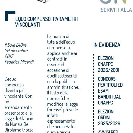
EQUO COMPENSO, PARAMETRI
VINCOLANTI
La norma di
tutela dell’equo
IN EVIDENZA
Il Sole 24Ore
compenso si
20 dicembre
applica anche ai
2017
ELEZIONI
contratti in
Federica Micardi
CNAPPC
essere ad
eccezione di
2026/2031
quelli sottoscritti
L’equo
CONCORSI
con la pubblica
compenso
PER TITOLI ED
amministrazione.
diventa più
ESAMI
Il testo della
vincolante. Con
BANDITI DAL
norma (che
un
CNAPPC
modifica la legge
emendamento
forense) prevede
ELEZIONI
presentato alla
infatti
ORDINI
legge di Bilancio
espressamente
2025/2029
da Nunzia De
che per la Pa le
Girolamo (Forza
nuove regole
AVVISI PER