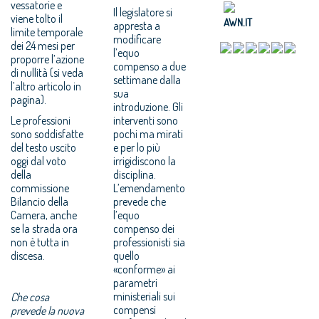
vessatorie e
Il legislatore si
viene tolto il
AWN.IT
appresta a
limite temporale
modificare
dei 24 mesi per
l’equo
proporre l’azione
compenso a due
di nullità (si veda
settimane dalla
l’altro articolo in
sua
pagina).
introduzione. Gli
Le professioni
interventi sono
sono soddisfatte
pochi ma mirati
del testo uscito
e per lo più
oggi dal voto
irrigidiscono la
della
disciplina.
commissione
L’emendamento
Bilancio della
prevede che
Camera, anche
l’equo
se la strada ora
compenso dei
non è tutta in
professionisti sia
discesa.
quello
«conforme» ai
parametri
ministeriali sui
Che cosa
compensi
prevede la nuova