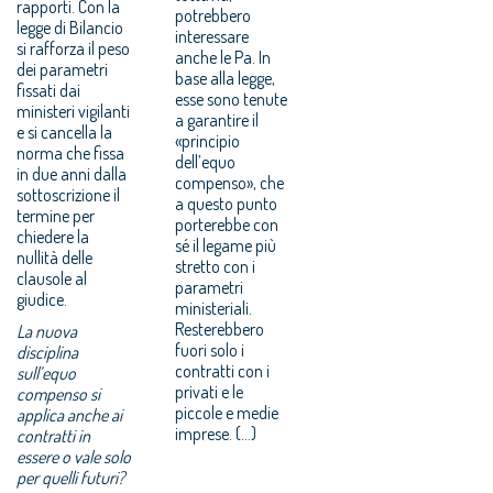
rapporti. Con la
potrebbero
legge di Bilancio
interessare
si rafforza il peso
anche le Pa. In
dei parametri
base alla legge,
fissati dai
esse sono tenute
ministeri vigilanti
a garantire il
e si cancella la
«principio
norma che fissa
dell’equo
in due anni dalla
compenso», che
sottoscrizione il
a questo punto
termine per
porterebbe con
chiedere la
sé il legame più
nullità delle
stretto con i
clausole al
parametri
giudice.
ministeriali.
Resterebbero
La nuova
fuori solo i
disciplina
contratti con i
sull’equo
privati e le
compenso si
piccole e medie
applica anche ai
imprese. (...)
contratti in
essere o vale solo
per quelli futuri?