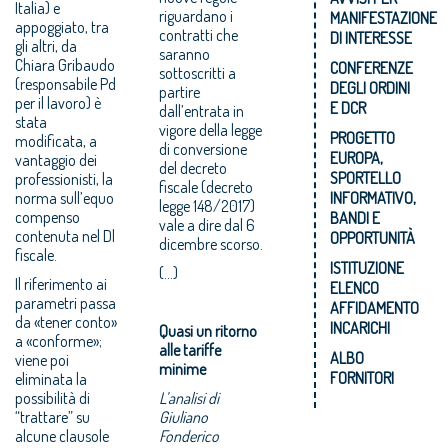
Italia) e
riguardano i
MANIFESTAZIONE
appoggiato, tra
contratti che
DI INTERESSE
gli altri, da
saranno
Chiara Gribaudo
CONFERENZE
sottoscritti a
(responsabile Pd
DEGLI ORDINI
partire
per il lavoro) è
E DCR
dall’entrata in
stata
vigore della legge
PROGETTO
modificata, a
di conversione
EUROPA,
vantaggio dei
del decreto
SPORTELLO
professionisti, la
fiscale (decreto
norma sull’equo
INFORMATIVO,
legge 148/2017)
compenso
BANDI E
vale a dire dal 6
contenuta nel Dl
OPPORTUNITÀ
dicembre scorso.
fiscale.
ISTITUZIONE
(...)
Il riferimento ai
ELENCO
parametri passa
AFFIDAMENTO
da «tener conto»
INCARICHI
Quasi un ritorno
a «conforme»;
alle tariffe
ALBO
viene poi
minime
FORNITORI
eliminata la
possibilità di
L’analisi di
“trattare” su
Giuliano
alcune clausole
Fonderico