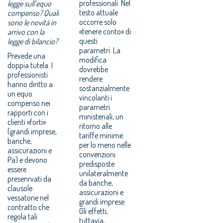
professionali. Nel
legge sull’equo
testo attuale
compenso? Quali
occorre solo
sono le novità in
«tenere conto» di
arrivo con la
questi
legge di bilancio?
parametri. La
Prevede una
modifica
doppia tutela. I
dovrebbe
professionisti
rendere
hanno diritto a
sostanzialmente
un equo
vincolanti i
compenso nei
parametri
rapporti con i
ministeriali, un
clienti «forti»
ritorno alle
(grandi imprese,
tariffe minime
banche,
per lo meno nelle
assicurazioni e
convenzioni
Pa) e devono
predisposte
essere
unilateralmente
presenrvati da
da banche,
clausole
assicurazioni e
vessatorie nel
grandi imprese.
contratto che
Gli effetti,
regola tali
tuttavia,