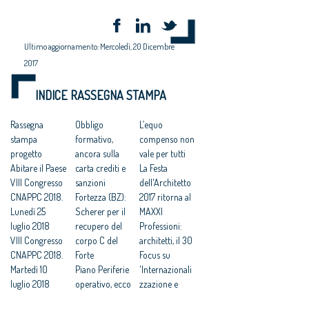
Ultimo aggiornamento: Mercoledì, 20 Dicembre
2017
INDICE RASSEGNA STAMPA
Rassegna
Obbligo
L’equo
stampa
formativo,
compenso non
progetto
ancora sulla
vale per tutti
Abitare il Paese
carta crediti e
La Festa
VIII Congresso
sanzioni
dell'Architetto
CNAPPC 2018.
Fortezza (BZ):
2017 ritorna al
Lunedì 25
Scherer per il
MAXXI
luglio 2018
recupero del
Professioni:
VIII Congresso
corpo C del
architetti, il 30
CNAPPC 2018.
Forte
Focus su
Martedì 10
Piano Periferie
'Internazionali
luglio 2018
operativo, ecco
zzazione e
VIII Congresso
tutti i progetti
innovazione