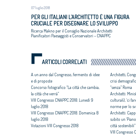
07 luglio 2018
PER GLI ITALIANI L’ARCHITETTO È UNA FIGURA
CRUCIALE PER DISEGNARE LO SVILUPPO
ECONOMICO E SOCIALE DEL PAESE
Ricerca Makno per il Consiglio Nazionale Architetti
Pianificatori Paesaggisti e Conservatori – CNAPPC
ARTICOLI CORRELATI
A un anno dal Congresso, fermento di idee
Architetti, Cong
e di proposte
crisi demografica
Concorso fotografico “La città che cambia,
“senza” Roma
la città che verrà”
Architetti: Mini
VIII Congresso CNAPPC 2018. Lunedì 9
culturali), ‘ci 
luglio 2018
norme per lo svi
VIII Congresso CNAPPC 2018. Domenica 8
Architetti: Capp
luglio 2018
subito un ‘Piano
Votazioni VIII Congresso 2018
città sostenibili”
VIII Congresso 