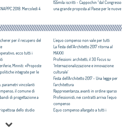
155mila iscritti - Cappochin “dal Congresso
CNAPPC 2018. Mercoledì 4
una grande proposta al Paese per le nuove
città
Congresso Nazionale Architetti:
Cappochin “sostituire le città della rendita
fondiaria con quelle della redditività
cherer per il recupero del
sociale ed economica”
L’equo compenso non vale per tutti
te
La Festa dell'Architetto 2017 ritorna al
perativo, ecco tutti i
MAXXI
ti
Professioni: architetti, il 30 Focus su
iferie, Minniti: «Proposte
'Internazionalizzazione e innovazione
politiche integrate per le
culturale'
Festa dell’Architetto 2017 - Una legge per
 parametri vincolanti
l’architettura
ompenso, il comune di
Rappresentanza, avanti in ordine sparso
i bandi di progettazione a
Professionisti, nei contratti arriva l’equo
compenso
 rispettosa dello studio
Equo compenso allargato a tutti i
tti il Premio architetto
professionisti
Periferie, la nuova identità di 10 aree
Architetto italiano e
degradate