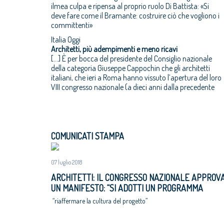
ilmea culpa e ripensa al proprio ruolo Di Battista: «Si
deve fare come il Bramante: costruire ciò che vogliono i
committenti»
Italia Oggi
Architetti, più adempimenti e meno ricavi
[…] È per bocca del presidente del Consiglio nazionale
della categoria Giuseppe Cappochin che gli architetti
italiani, che ieri a Roma hanno vissuto l’apertura del loro
VIII congresso nazionale (a dieci anni dalla precedente
COMUNICATI STAMPA
07 luglio 2018
ARCHITETTI: IL CONGRESSO NAZIONALE APPROV
UN MANIFESTO: “SI ADOTTI UN PROGRAMMA
NAZIONALE DI RIGENERAZIONE URBANE,
“riaffermare la cultura del progetto”
ALTERNATIVA A ESPANSIONI INCONTROLLATE E 
CONSUMO DI SUOLO”