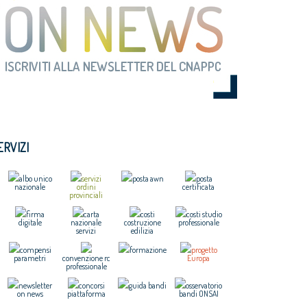
ERVIZI
albo unico
servizi
posta awn
posta
nazionale
ordini
certificata
provinciali
firma
carta
costi
costi studio
digitale
nazionale
costruzione
professionale
servizi
edilizia
compensi
formazione
progetto
parametri
convenzione rc
Europa
professionale
newsletter
concorsi
guida bandi
osservatorio
on news
piattaforma
bandi ONSAI