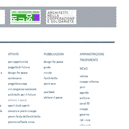
 2017
Architetti: 'Comune e Consiglio di Stato,
il CNAPPC ricorre alla
svilito interesse pubblico'
ei Diritti dell’Uomo
Periferie, tutti i vincitori del concorso Cna-
itetti, focus su
Mibact per riqualificare 10 aree urbane
zazione e innovazione
degradate
ni e affermati premiati al
ATTIVITÀ
PUBBLICAZIONI
AMMINISTRAZIONE
TRASPARENTE
pari opportunità
design for peace
progetto di futuro
guide
NEWS
 e
design for peace
riviste
notizie
centenario
l'architetto
cnappc informa
progetto europa
point zero
pnrr
viii congresso nazionale
yearbook
agenda
architetti per il futuro
abitare il paese
archivio
abitare il paese
covid-19
ia
open! studi aperti
cnappc
le
concorsi e premi cnappc
governo
premi festa dell'architetto
rpt - cup
premio raffaele sirica
altri enti
ionale
archiprix