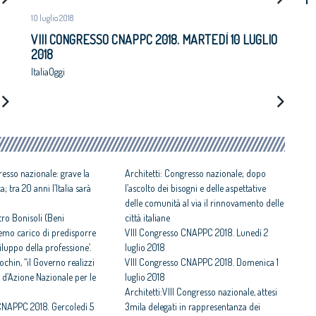
10 luglio 2018
VIII CONGRESSO CNAPPC 2018. MARTEDÌ 10 LUGLIO
2018
ItaliaOggi
resso nazionale: grave la
Architetti: Congresso nazionale; dopo
; tra 20 anni l’Italia sarà
l’ascolto dei bisogni e delle aspettative
delle comunità al via il rinnovamento delle
stro Bonisoli (Beni
città italiane
faremo carico di predisporre
VIII Congresso CNAPPC 2018. Lunedì 2
luppo della professione’.
luglio 2018
ochin, “il Governo realizzi
VIII Congresso CNAPPC 2018. Domenica 1
 d’Azione Nazionale per le
luglio 2018
Architetti:VIII Congresso nazionale, attesi
CNAPPC 2018. Gercoledì 5
3mila delegati in rappresentanza dei