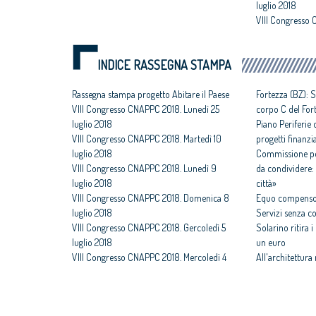
luglio 2018
VIII Congresso 
luglio 2018
INDICE RASSEGNA STAMPA
Rassegna stampa progetto Abitare il Paese
Fortezza (BZ): S
VIII Congresso CNAPPC 2018. Lunedì 25
corpo C del For
luglio 2018
Piano Periferie o
VIII Congresso CNAPPC 2018. Martedì 10
progetti finanzia
luglio 2018
Commissione per
VIII Congresso CNAPPC 2018. Lunedì 9
da condividere: 
luglio 2018
città»
VIII Congresso CNAPPC 2018. Domenica 8
Equo compenso,
luglio 2018
Servizi senza c
VIII Congresso CNAPPC 2018. Gercoledì 5
Solarino ritira 
luglio 2018
un euro
VIII Congresso CNAPPC 2018. Mercoledì 4
All'architettura
luglio 2018
caravatti_carava
VIII Congresso CNAPPC 2018. Lunedì 2
italiano
luglio 2018
Assegnati premi 