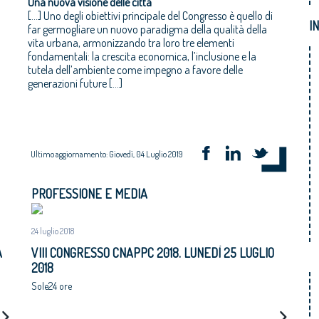
Una nuova visione delle città
[…] Uno degli obiettivi principale del Congresso è quello di
I
far germogliare un nuovo paradigma della qualità della
vita urbana, armonizzando tra loro tre elementi
fondamentali: la crescita economica, l’inclusione e la
tutela dell’ambiente come impegno a favore delle
generazioni future […]
Ultimo aggiornamento: Giovedì, 04 Luglio 2019
PROFESSIONE E MEDIA
24 luglio 2018
A
VIII CONGRESSO CNAPPC 2018. LUNEDÌ 25 LUGLIO
2018
Sole24 ore
AL