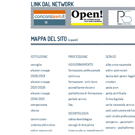
VIII Congresso CNAPPC 2018. Domenica 1
Giovane talento
LINK DAL NETWORK
luglio 2018
Equo compenso, 
Obbligo formativo, ancora sulla carta
Corte Europea d
crediti e sanzioni
Professioni: arch
internazionaliz
Architetti giova
MAPPA DEL SITO
Maxxi
[espandi]
ISTITUZIONE
PROFESSIONE
SERVIZI
consiglio
AGGIORNAMENTO
albo unico nazionale
elezioni cnappc
formazione professionale
ordini provinciali
2026/2031
continua
banca dati pareri legali
elezioni cnappc
formazione - enti terzi
circolari
2021/2026
accreditamento corsi
posta awn
elezioni cnappc
piattaforma di formazione -
posta certificata
2016/2021
portale servizi
firma digitale
composizione
faq
carta nazionale servizi
storico
costi costruzione ediliz
DEONTOLOGIA
costi studio professiona
commissioni
codice deontologico
compensi - parametri
sistema ordinistico
consigli di disciplina
concorsi - piattaforma
ordini provinciali
linee guida ai procedimenti
convenzione rc profess