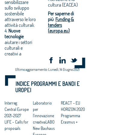
sensibilizzare
cultura (EACEA)
sullo sviluppo
Per saperne di
sostenibile
più
:
Funding &
attraverso le loro
tenders
attività culturali;
(europa.eu)
4.
Nuove
tecnologie
:
aiutare i settori
culturali e
creativi a
Ultimo aggiornamento: Lunedì, 14 Giugno 2021
INDICE PROGRAMMI E BANDI E
UROPEI
Interreg
Laboratorio
REACT – EU
Central Europe
per
HORIZON 2020
2021-2027
l’innovazione
Programma
LIFE - Calls for
creativaLABO
Erasmus +
proposals
New Bauhaus
Europeo –