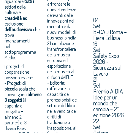
riguardare
tutti i
affrontare le
settori della
nuove tendenze
cultura e
derivanti dalle
creatività ad
04
innovazioni nel
esclusione
Set
mercato e da
dell’audiovisivo
che
B-CAD Roma –
nuovi modelli di
trova
Fiera Edilizia
business; o nella
finanziamenti
16
2) circolazione
nel
Set
transfrontaliera
sottoprogramma
della musica
Safety Expo
Media.
europea ed
2026 -
esportazione
I progetti di
Sicurezza sul
della musica al
cooperazione
Lavoro
di fuori dell'UE.
possono essere:
21
-
Editoria
:
-
Progetti di
Set
rafforzare la
piccola scala
che
Premio AIDIA
capacità dei
coinvolgono
almeno
Idee per un
professionisti del
3 soggetti
(il
mondo che
settore del libro
capofila di
cambia – 2^
nella vendita dei
progetto +
edizione 2026.
diritti di
almeno 2
22
traduzione o
partner) di 3
Set
trasposizione, al
diversi Paesi
Osteria