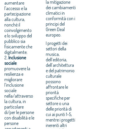
la mitigazione
aumentare
dei cambiamenti
l'accesso e la
climatici in
partecipazione
conformità con i
alla cultura,
principi del
nonché il
Green Deal
coinvolgimento
europeo.
e lo sviluppo del
pubblico sia
I progetti dei
fisicamente che
settori della
digitalmente;
musica,
2
.
Inclusione
dell’editoria,
sociale
:
dell’architettura
promuovere la
e del patrimonio
resilienza e
culturale
migliorare
possono
l'inclusione
affrontare le
sociale
priorità
nella/attraverso
specifiche per
la cultura, in
settore o una
particolare
delle priorità di
di/per le persone
cui ai punti 1-5,
con disabilità e le
mentre i progetti
persone
inerenti altri
appartenenti a