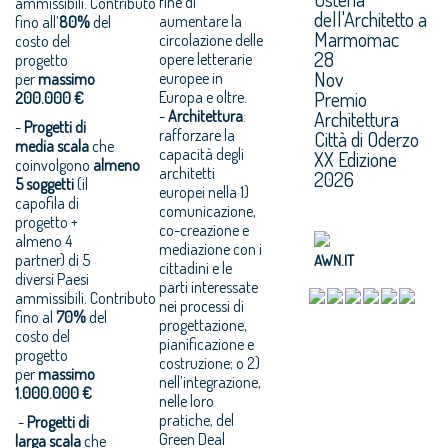
fine di
ammissibili. Contributo
dell'Architetto a
aumentare la
fino all’
80%
del
Marmomac
circolazione delle
costo del
28
opere letterarie
progetto
Nov
europee in
per
massimo
Premio
Europa e oltre.
200.000 €
-
Architettura
:
Architettura
-
Progetti di
rafforzare la
Città di Oderzo
media scala
che
capacità degli
XX Edizione
coinvolgono
almeno
architetti
2026
5 soggetti
(il
europei nella 1)
capofila di
comunicazione,
progetto +
co-creazione e
almeno 4
mediazione con i
partner) di 5
AWN.IT
cittadini e le
diversi Paesi
parti interessate
ammissibili. Contributo
nei processi di
fino al
70%
del
progettazione,
costo del
pianificazione e
progetto
costruzione; o 2)
per
massimo
nell’integrazione,
1.000.000 €
nelle loro
pratiche, del
-
Progetti di
Green Deal
larga scala
che