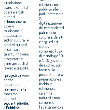
circolazione
relazioni con il
transnazionali di
pubblico e le
opere e artisti
parti interessate;
europei.
2)
2.
Innovazione
,
digitalizzazione
ovvero
del materiale del
migliorare la
patrimonio
capacità dei
culturale, dei siti
settori culturali e
e degli edifici
creativi europei
storici,
di coltivare
compreso l'uso
talenti, innovare,
di tecnologie 3D
prosperare e
e AI; 3) gestione
generare posti di
del rischio, con
lavoro e crescita.
focus sulla
prevenzione e la
I progetti devono
preparazione al
anche
rischio in
riguardare
relazione a
almeno una (e
calamità
massimo
naturali e non,
due) delle
compreso
seguenti
priorità:
l'adattamento e
1.
Pubblico
: