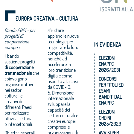
EUROPA CREATIVA – CULTURA
Bando 2021 - per
sfruttare
progetti di
appieno le nuove
cooperazione
tecnologie per
IN EVIDENZA
europea.
migliorare la loro
competitività,
Il bando
ELEZIONI
nonché ad
sostiene
progetti
CNAPPC
accelerare la
di cooperazione
loro transizione
2026/2031
transnazionale
che
digitale come
coinvolgono
CONCORSI
risposta alla crisi
organismi attivi
PER TITOLI ED
da COVID-19;
nei settori
ESAMI
5.
Dimensione
culturali e
BANDITI DAL
internazionale
:
creativi di
CNAPPC
sviluppare la
differenti Paesi,
capacità dei
ELEZIONI
per realizzare
settori culturali e
ORDINI
attività settoriali
creativi europei,
2025/2029
o intersettoriali.
comprese le
organizzazioni di
Obiettivi generali
AVVISI PER