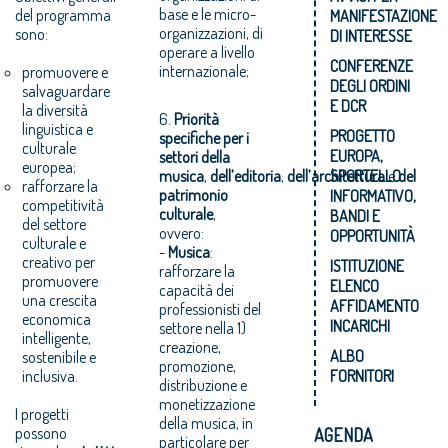
base e le micro-
del programma
MANIFESTAZIONE
organizzazioni, di
sono:
DI INTERESSE
operare a livello
CONFERENZE
internazionale;
promuovere e
DEGLI ORDINI
salvaguardare
E DCR
la diversità
6.
Priorità
linguistica e
PROGETTO
specifiche
per i
culturale
EUROPA,
settori della
europea;
musica
,
dell’editoria
,
dell’architettura
e
del
SPORTELLO
rafforzare la
patrimonio
INFORMATIVO,
competitività
culturale
,
BANDI E
del settore
ovvero:
OPPORTUNITÀ
culturale e
-
Musica
:
creativo per
ISTITUZIONE
rafforzare la
promuovere
ELENCO
capacità dei
una crescita
AFFIDAMENTO
professionisti del
economica
INCARICHI
settore nella 1)
intelligente,
creazione,
ALBO
sostenibile e
promozione,
inclusiva.
FORNITORI
distribuzione e
monetizzazione
I progetti
della musica, in
possono
AGENDA
particolare per