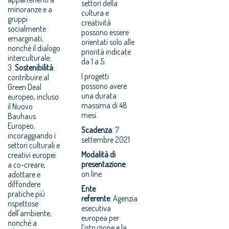
settori della
minoranze e a
cultura e
gruppi
creatività
socialmente
possono essere
emarginati,
orientati solo alle
nonché il dialogo
priorità indicate
interculturale;
da 1 a 5.
3.
Sostenibilità
:
I progetti
contribuire al
possono avere
Green Deal
una durata
europeo, incluso
massima di 48
il Nuovo
mesi.
Bauhaus
Europeo,
Scadenza
: 7
incoraggiando i
settembre 2021
settori culturali e
Modalità di
creativi europei
presentazione
:
a co-creare,
on line
adottare e
diffondere
Ente
pratiche più
referente
: Agenzia
rispettose
esecutiva
dell'ambiente,
europea per
nonché a
l’istruzione e la