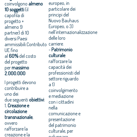
europeo, in
coinvolgono
almeno
particolare dei
10 soggetti
(il
principi del
capofila di
Nuovo Bauhaus
progetto +
Europeo, o 3)
almeno 9
nell’internazionalizzazione
partner) di 10
delle loro
diversi Paesi
carriere.
ammissibili.Contributo
-
Patrimonio
UE fino
culturale
:
al
60%
del costo
rafforzare la
del progetto
capacità dei
per
massimo
professionisti del
2.000.000
settore riguardo
I progetti devono
a 1)
contribuire a
coinvolgimento
uno dei
e mediazione
due seguenti
obiettivi
:
con i cittadini
1
. Creazione e
nella
circolazione
comunicazione e
transnazionale
,
presentazione
ovvero
del patrimonio
rafforzare la
culturale, per
creazione e la
sviluppare