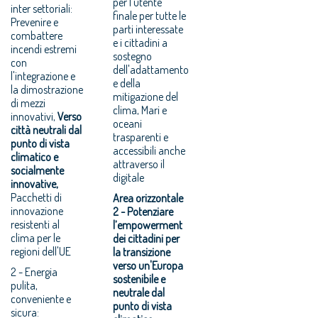
per l'utente
inter settoriali:
finale per tutte le
Prevenire e
parti interessate
combattere
e i cittadini a
incendi estremi
sostegno
con
dell'adattamento
l'integrazione e
e della
la dimostrazione
mitigazione del
di mezzi
clima, Mari e
innovativi,
Verso
oceani
città neutrali dal
trasparenti e
punto di vista
accessibili anche
climatico e
attraverso il
socialmente
digitale
innovative,
Pacchetti di
Area orizzontale
innovazione
2 - Potenziare
resistenti al
l’empowerment
clima per le
dei cittadini per
regioni dell'UE
la transizione
verso un'Europa
2 - Energia
sostenibile e
pulita,
neutrale dal
conveniente e
punto di vista
sicura: