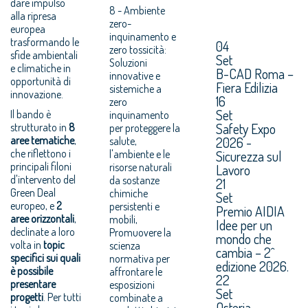
dare impulso
8 - Ambiente
alla ripresa
zero-
europea
inquinamento e
trasformando le
04
zero tossicità:
sfide ambientali
Set
Soluzioni
e climatiche in
B-CAD Roma –
innovative e
opportunità di
Fiera Edilizia
sistemiche a
innovazione.
16
zero
Set
Il bando è
inquinamento
Safety Expo
strutturato in
8
per proteggere la
aree tematiche
,
2026 -
salute,
che riflettono i
l'ambiente e le
Sicurezza sul
principali filoni
risorse naturali
Lavoro
d'intervento del
da sostanze
21
Green Deal
chimiche
Set
europeo, e
2
persistenti e
Premio AIDIA
aree orizzontali
,
mobili,
Idee per un
declinate a loro
Promuovere la
mondo che
volta in
topic
scienza
cambia – 2^
specifici sui quali
normativa per
edizione 2026.
è possibile
affrontare le
22
presentare
esposizioni
Set
progetti
. Per tutti
combinate a
Osteria