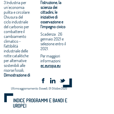
3.Industria per
l'istruzione, la
un'economia
scienza dei
pulita e circolare:
cittadini, le
Chiusura del
iniziative di
ciclo industriale
osservazione e
del carbonio per
l'impegno civico
combattere il
Scadenza : 26
cambiamento
gennaio 2021 e
climatico -
selezione entro il
Fattibilità
2021.
industriale delle
rotte catalitiche
Per maggiori
per alternative
informazioni:
sostenibili alle
ec.europa.eu
risorse fossili,
Dimostrazione di
Ultimo aggiornamento: Giovedì, 01 Ottobre 2020
INDICE PROGRAMMI E BANDI E
UROPEI