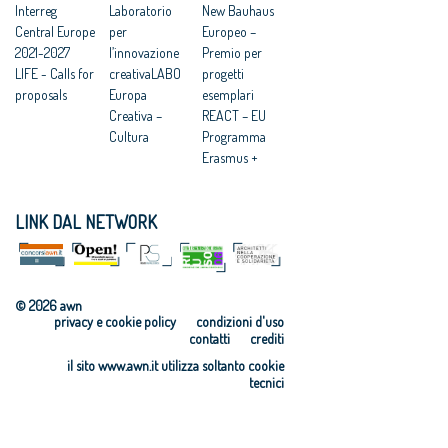
Interreg
Laboratorio
New Bauhaus
Central Europe
per
Europeo –
2021-2027
l’innovazione
Premio per
LIFE - Calls for
creativaLABO
progetti
proposals
Europa
esemplari
Creativa –
REACT – EU
Cultura
Programma
Erasmus +
LINK DAL NETWORK
© 2026 awn
privacy e cookie policy
condizioni d'uso
contatti
crediti
il sito www.awn.it utilizza soltanto cookie
tecnici