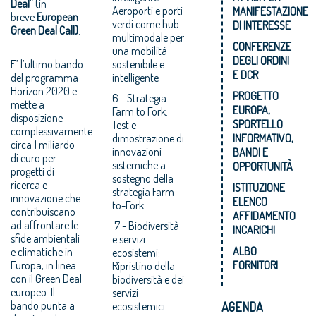
Deal
” (in
Aeroporti e porti
MANIFESTAZIONE
breve
European
verdi come hub
DI INTERESSE
Green Deal Call)
.
multimodale per
CONFERENZE
una mobilità
DEGLI ORDINI
E’ l’ultimo bando
sostenibile e
E DCR
del programma
intelligente
Horizon 2020 e
PROGETTO
6 - Strategia
mette a
EUROPA,
Farm to Fork:
disposizione
SPORTELLO
Test e
complessivamente
dimostrazione di
INFORMATIVO,
circa 1 miliardo
innovazioni
BANDI E
di euro per
sistemiche a
OPPORTUNITÀ
progetti di
sostegno della
ricerca e
ISTITUZIONE
strategia Farm-
innovazione che
ELENCO
to-Fork
contribuiscano
AFFIDAMENTO
ad affrontare le
7 - Biodiversità
INCARICHI
sfide ambientali
e servizi
ALBO
e climatiche in
ecosistemi:
Europa, in linea
FORNITORI
Ripristino della
con il Green Deal
biodiversità e dei
europeo. Il
servizi
bando punta a
ecosistemici
AGENDA