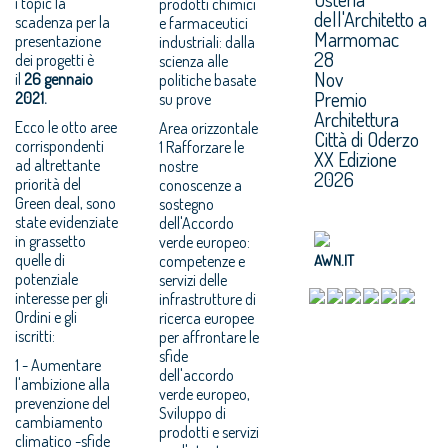
i topic la
prodotti chimici
dell'Architetto a
scadenza per la
e farmaceutici
Marmomac
presentazione
industriali: dalla
28
dei progetti è
scienza alle
Nov
il
26 gennaio
politiche basate
Premio
2021.
su prove
Architettura
Ecco le otto aree
Area orizzontale
Città di Oderzo
corrispondenti
1 Rafforzare le
XX Edizione
ad altrettante
nostre
2026
priorità del
conoscenze a
Green deal, sono
sostegno
state evidenziate
dell'Accordo
in grassetto
verde europeo:
quelle di
competenze e
AWN.IT
potenziale
servizi delle
interesse per gli
infrastrutture di
Ordini e gli
ricerca europee
iscritti:
per affrontare le
sfide
1 - Aumentare
dell'accordo
l'ambizione alla
verde europeo,
prevenzione del
Sviluppo di
cambiamento
prodotti e servizi
climatico -sfide