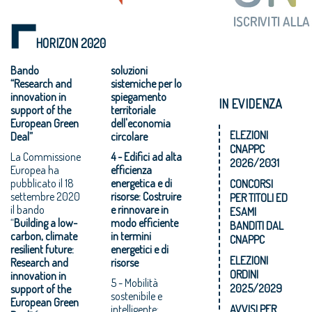
HORIZON 2020
Bando
soluzioni
“Research and
sistemiche per lo
innovation in
spiegamento
IN EVIDENZA
support of the
territoriale
European Green
dell'economia
ELEZIONI
Deal”
circolare
CNAPPC
La Commissione
4 - Edifici ad alta
2026/2031
Europea ha
efficienza
pubblicato il 18
energetica e di
CONCORSI
settembre 2020
risorse: Costruire
PER TITOLI ED
il bando
e rinnovare in
ESAMI
“
Building a low-
modo efficiente
BANDITI DAL
carbon, climate
in termini
CNAPPC
resilient future:
energetici e di
ELEZIONI
Research and
risorse
ORDINI
innovation in
5 - Mobilità
2025/2029
support of the
sostenibile e
European Green
intelligente:
AVVISI PER