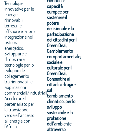
climatico:
Tecnologie
capacità
innovative per le
europee per
energie
sostenere il
rinnovabili
potere
terrestri e
decisionale e la
offshore e la loro
partecipazione
integrazione nel
dei cittadini per il
sistema
Green Deal,
energetico,
Cambiamento
Sviluppare e
comportamentale,
dimostrare
sociale e
tecnologie per lo
culturale per il
sviluppo del
Green Deal,
collegamento
Consentire ai
tra rinnovabili e
cittadini di agire
applicazioni
sul
commerciali/industriali,
cambiamento
Accelerare il
climatico, per lo
partenariato per
sviluppo
la transizione
sostenibile e la
verde e l'accesso
protezione
all'energia con
dell'ambiente
l'Africa
attraverso