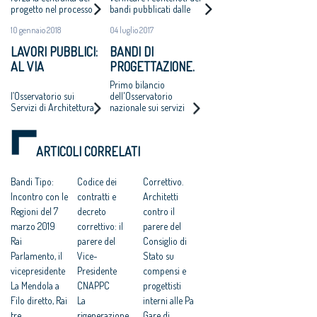
progetto nel processo
bandi pubblicati dalle
RIFORMA”
DELL'OSSERVATORIO
di esecuzione dei
stazioni appaltanti
NAZIONALE SUI
10 gennaio 2018
04 luglio 2017
lavori pubblici e per
sull’intero territorio
SERVIZI DI
aprire il mercato agli
nazionale
LAVORI PUBBLICI:
BANDI DI
studi professionali
ARCHITETTURA E
AL VIA
PROGETTAZIONE.
medio-piccoli
INGEGNERIA
SEMINARIO DI
ARCHITETTI: SU
Primo bilancio
AGGIORNAMENTO
100 AVVISI METÀ
l’Osservatorio sui
dell'Osservatorio
Servizi di Architettura
nazionale sui servizi
SULL’ONSAI
HANNO I
e Ingegneria del
di architettura e
CORRISPETTIVI
Consiglio Nazionale
ingegneria (Onsai)
SBAGLIATI
degli Architetti il 12 e il
promosso dal
ARTICOLI CORRELATI
13 gennaio a Roma
consiglio degli
(Residenza di Ripetta)
architetti
Bandi Tipo:
Codice dei
Correttivo.
Incontro con le
contratti e
Architetti
Regioni del 7
decreto
contro il
marzo 2019
correttivo: il
parere del
Rai
parere del
Consiglio di
Parlamento, il
Vice-
Stato su
vicepresidente
Presidente
compensi e
La Mendola a
CNAPPC
progettisti
Filo diretto, Rai
La
interni alle Pa
tre
rigenerazione
Gare di