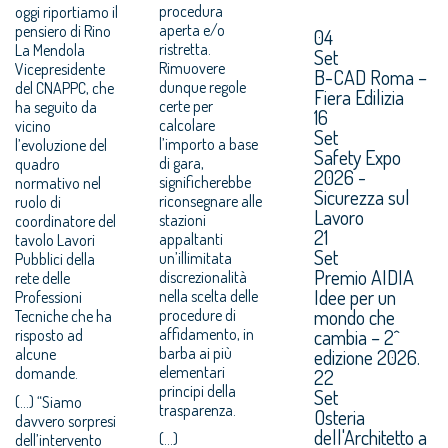
procedura
oggi riportiamo il
aperta e/o
pensiero di Rino
04
ristretta.
La Mendola
Set
Rimuovere
Vicepresidente
B-CAD Roma –
dunque regole
del CNAPPC, che
Fiera Edilizia
certe per
ha seguito da
16
calcolare
vicino
Set
l’importo a base
l’evoluzione del
Safety Expo
di gara,
quadro
2026 -
significherebbe
normativo nel
Sicurezza sul
riconsegnare alle
ruolo di
Lavoro
stazioni
coordinatore del
21
appaltanti
tavolo Lavori
Set
un’illimitata
Pubblici della
Premio AIDIA
discrezionalità
rete delle
Idee per un
nella scelta delle
Professioni
mondo che
procedure di
Tecniche che ha
affidamento, in
cambia – 2^
risposto ad
barba ai più
alcune
edizione 2026.
elementari
domande.
22
principi della
Set
(...) “Siamo
trasparenza.
Osteria
davvero sorpresi
dell'Architetto a
(...)
dell’intervento