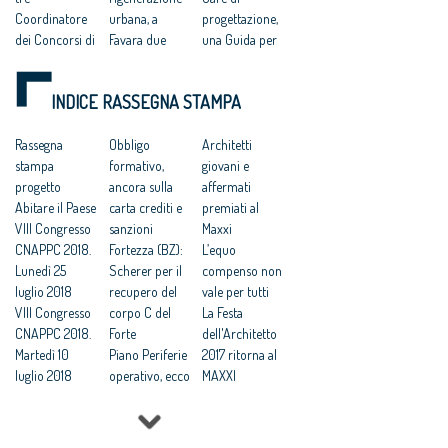
Coordinatore
urbana, a
progettazione,
dei Concorsi di
Favara due
una Guida per
progettazione
giorni di
redigere i
Politiche
architettura
bandi
INDICE RASSEGNA STAMPA
urbane e
Correttivo
Bandi-
rigenerazione
appalti verso la
standard per le
sostenibile
Rassegna
«Gazzetta», i
Obbligo
gare e
Architetti
Archifest 2017
stampa
commenti del
formativo,
piattaforma
giovani e
a Siracusa dal
progetto
settore. Nodo
ancora sulla
concorsi: gli
affermati
12 al 20 maggio
Abitare il Paese
subappalti
carta crediti e
architetti «in
premiati al
prossimo
VIII Congresso
Correttivo.
sanzioni
aiuto» della Pa
Maxxi
CNAPPC 2018.
Architetti:
Fortezza (BZ):
Lavori
L’equo
Lunedì 25
bene i
Scherer per il
pubblici:
compenso non
luglio 2018
parametri,
recupero del
lanciata la
vale per tutti
VIII Congresso
dubbi
corpo C del
guida alla
La Festa
CNAPPC 2018.
sull'estensione
Forte
redazione dei
dell'Architetto
Martedì 10
dell'appalto
Piano Periferie
bandi per i
2017 ritorna al
luglio 2018
integrato
operativo, ecco
Servizi di
MAXXI
VIII Congresso
Correttivo
tutti i progetti
Architettura e
Professioni:
CNAPPC 2018.
Appalti,
finanziati
di Ingegneria
architetti, il 30
Lunedì 9 luglio
Architetti:
Commissione
Lavori
Focus su