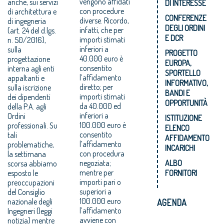
vengono affidati
anche, sui servizi
DI INTERESSE
con procedure
di architettura e
CONFERENZE
diverse. Ricordo,
di ingegneria
DEGLI ORDINI
infatti, che per
(art. 24 del d.lgs.
E DCR
importi stimati
n. 50/2016),
inferiori a
sulla
PROGETTO
40.000 euro è
progettazione
EUROPA,
consentito
interna agli enti
SPORTELLO
l’affidamento
appaltanti e
INFORMATIVO,
diretto; per
sulla iscrizione
BANDI E
importi stimati
dei dipendenti
OPPORTUNITÀ
da 40.000 ed
della P.A. agli
inferiori a
Ordini
ISTITUZIONE
100.000 euro è
professionali. Su
ELENCO
consentito
tali
AFFIDAMENTO
l’affidamento
problematiche,
INCARICHI
con procedura
la settimana
negoziata;
ALBO
scorsa abbiamo
mentre per
esposto le
FORNITORI
importi pari o
preoccupazioni
superiori a
del Consiglio
100.000 euro
nazionale degli
AGENDA
l’affidamento
Ingegneri (leggi
avviene con
notizia) mentre