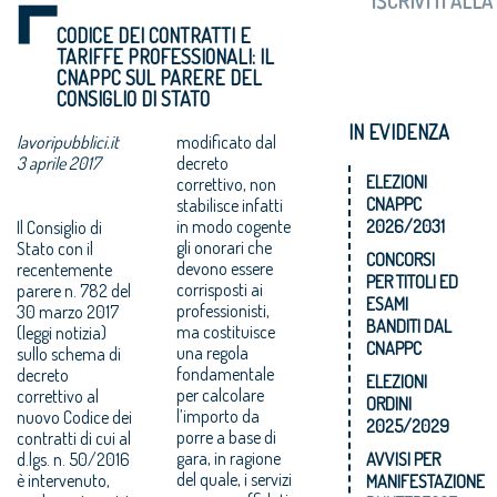
CODICE DEI CONTRATTI E
TARIFFE PROFESSIONALI: IL
CNAPPC SUL PARERE DEL
CONSIGLIO DI STATO
IN EVIDENZA
lavoripubblici.it
modificato dal
3 aprile 2017
decreto
ELEZIONI
correttivo, non
CNAPPC
stabilisce infatti
in modo cogente
2026/2031
Il Consiglio di
gli onorari che
Stato con il
CONCORSI
devono essere
recentemente
PER TITOLI ED
corrisposti ai
parere n. 782 del
ESAMI
professionisti,
30 marzo 2017
BANDITI DAL
ma costituisce
(leggi notizia)
CNAPPC
una regola
sullo schema di
fondamentale
decreto
ELEZIONI
per calcolare
correttivo al
ORDINI
l’importo da
nuovo Codice dei
2025/2029
porre a base di
contratti di cui al
gara, in ragione
d.lgs. n. 50/2016
AVVISI PER
del quale, i servizi
è intervenuto,
MANIFESTAZIONE