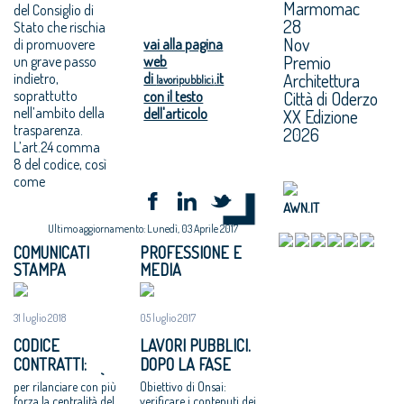
Marmomac
del Consiglio di
28
Stato che rischia
Nov
di promuovere
vai alla pagina
Premio
un grave passo
web
Architettura
indietro,
di
.it
lavoripubblici
soprattutto
Città di Oderzo
con il testo
nell’ambito della
dell'articolo
XX Edizione
trasparenza.
2026
L’art.24 comma
8 del codice, così
come
AWN.IT
Ultimo aggiornamento: Lunedì, 03 Aprile 2017
COMUNICATI
PROFESSIONE E
STAMPA
MEDIA
31 luglio 2018
05 luglio 2017
CODICE
LAVORI PUBBLICI.
CONTRATTI:
DOPO LA FASE
ARCHITETTI “È
SPERIMENTALE, I
per rilanciare con più
Obiettivo di Onsai:
NECESSARIA UNA
PRIMI DATI
forza la centralità del
verificare i contenuti dei