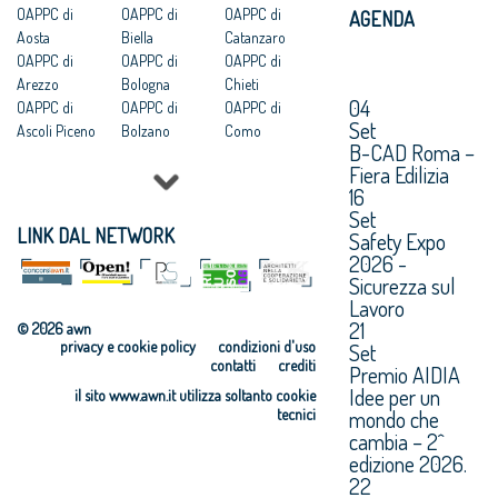
OAPPC di
OAPPC di
OAPPC di
AGENDA
Aosta
Biella
Catanzaro
OAPPC di
OAPPC di
OAPPC di
Arezzo
Bologna
Chieti
04
OAPPC di
OAPPC di
OAPPC di
Set
Ascoli Piceno
Bolzano
Como
B-CAD Roma –
OAPPC di Asti
OAPPC di
OAPPC di
Fiera Edilizia
OAPPC di
Brescia
Cosenza
16
Avellino
OAPPC di
OAPPC di
Set
OAPPC di Bari
Brindisi
Cremona
LINK DAL NETWORK
Safety Expo
OAPPC di
OAPPC di
OAPPC di
2026 -
Barletta-
Cagliari
Crotone
Sicurezza sul
Andria-Trani
OAPPC di
OAPPC di
Lavoro
Caltanissetta
Cuneo
21
© 2026 awn
privacy e cookie policy
condizioni d'uso
Set
contatti
crediti
Premio AIDIA
Idee per un
il sito www.awn.it utilizza soltanto cookie
mondo che
tecnici
cambia – 2^
edizione 2026.
22