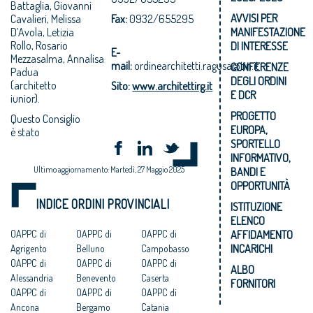
Battaglia, Giovanni
AVVISI PER
Cavalieri, Melissa
Fax:
0932/655295
MANIFESTAZIONE
D’Avola, Letizia
Rollo, Rosario
DI INTERESSE
E-
Mezzasalma, Annalisa
mail:
ordinearchitetti.ragusa@tin.it
CONFERENZE
Padua
DEGLI ORDINI
(architetto
Sito:
www.architettirg.it
E DCR
iunior).
PROGETTO
Questo Consiglio
EUROPA,
è stato
SPORTELLO
INFORMATIVO,
Ultimo aggiornamento: Martedì, 27 Maggio 2025
BANDI E
OPPORTUNITÀ
INDICE ORDINI PROVINCIALI
ISTITUZIONE
ELENCO
AFFIDAMENTO
OAPPC di
OAPPC di
OAPPC di
INCARICHI
Agrigento
Belluno
Campobasso
OAPPC di
OAPPC di
OAPPC di
ALBO
Alessandria
Benevento
Caserta
FORNITORI
OAPPC di
OAPPC di
OAPPC di
Ancona
Bergamo
Catania