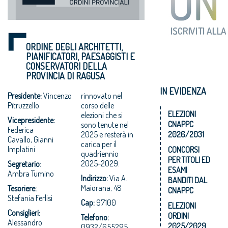
ORDINE DEGLI ARCHITETTI,
PIANIFICATORI, PAESAGGISTI E
CONSERVATORI DELLA
PROVINCIA DI RAGUSA
IN EVIDENZA
Presidente:
Vincenzo
rinnovato nel
Pitruzzello
corso delle
ELEZIONI
elezioni che si
Vicepresidente:
CNAPPC
sono tenute nel
Federica
2026/2031
2025 e resterà in
Cavallo, Gianni
carica per il
Implatini
CONCORSI
quadriennio
PER TITOLI ED
2025-2029.
Segretario
:
ESAMI
Ambra Tumino
Indirizzo:
Via A.
BANDITI DAL
Maiorana, 48
Tesoriere:
CNAPPC
Stefania Ferlisi
Cap:
97100
ELEZIONI
Consiglieri:
ORDINI
Telefono:
Alessandro
2025/2029
0932/655295