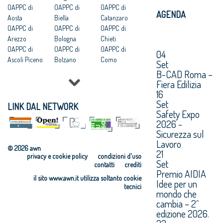
OAPPC di
OAPPC di
OAPPC di
AGENDA
Aosta
Biella
Catanzaro
OAPPC di
OAPPC di
OAPPC di
Arezzo
Bologna
Chieti
OAPPC di
OAPPC di
OAPPC di
04
Ascoli Piceno
Bolzano
Como
Set
OAPPC di Asti
OAPPC di
OAPPC di
B-CAD Roma –
OAPPC di
Brescia
Cosenza
Fiera Edilizia
Avellino
OAPPC di
OAPPC di
16
OAPPC di Bari
Brindisi
Cremona
Set
LINK DAL NETWORK
OAPPC di
OAPPC di
OAPPC di
Safety Expo
2026 -
Barletta-
Cagliari
Crotone
Sicurezza sul
Andria-Trani
OAPPC di
OAPPC di
Lavoro
Caltanissetta
Cuneo
© 2026 awn
21
privacy e cookie policy
condizioni d'uso
Set
contatti
crediti
Premio AIDIA
il sito www.awn.it utilizza soltanto cookie
Idee per un
tecnici
mondo che
cambia – 2^
edizione 2026.