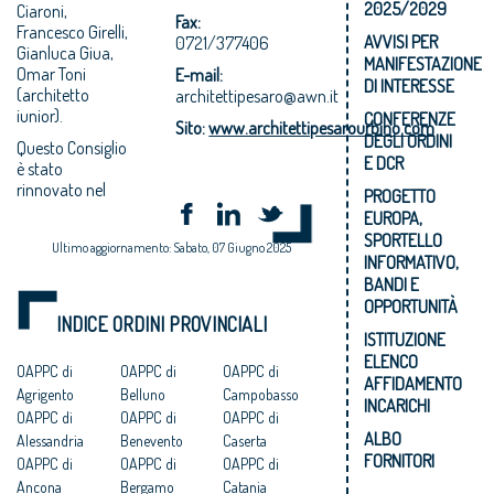
2025/2029
Ciaroni,
Fax:
Francesco Girelli,
AVVISI PER
0721/377406
Gianluca Giua,
MANIFESTAZIONE
Omar Toni
E-mail:
DI INTERESSE
(architetto
architettipesaro@awn.it
iunior).
CONFERENZE
Sito:
www.architettipesarourbino.com
DEGLI ORDINI
Questo Consiglio
E DCR
è stato
rinnovato nel
PROGETTO
EUROPA,
SPORTELLO
Ultimo aggiornamento: Sabato, 07 Giugno 2025
INFORMATIVO,
BANDI E
OPPORTUNITÀ
INDICE ORDINI PROVINCIALI
ISTITUZIONE
ELENCO
OAPPC di
OAPPC di
OAPPC di
AFFIDAMENTO
Agrigento
Belluno
Campobasso
INCARICHI
OAPPC di
OAPPC di
OAPPC di
ALBO
Alessandria
Benevento
Caserta
FORNITORI
OAPPC di
OAPPC di
OAPPC di
Ancona
Bergamo
Catania