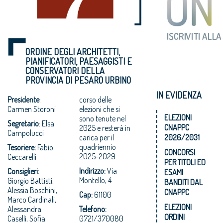
ORDINE DEGLI ARCHITETTI,
PIANIFICATORI, PAESAGGISTI E
CONSERVATORI DELLA
PROVINCIA DI PESARO URBINO
IN EVIDENZA
Presidente
:
corso delle
Carmen Storoni
elezioni che si
ELEZIONI
sono tenute nel
Segretario
: Elsa
CNAPPC
2025 e resterà in
Campolucci
carica per il
2026/2031
quadriennio
Tesoriere:
Fabio
CONCORSI
2025-2029.
Ceccarelli
PER TITOLI ED
Indirizzo:
Via
Consiglieri:
ESAMI
Montello, 4
Giorgio Battisti,
BANDITI DAL
Alessia Boschini,
CNAPPC
Cap:
61100
Marco Cardinali,
ELEZIONI
Alessandra
Telefono:
ORDINI
Caselli, Sofia
0721/370080