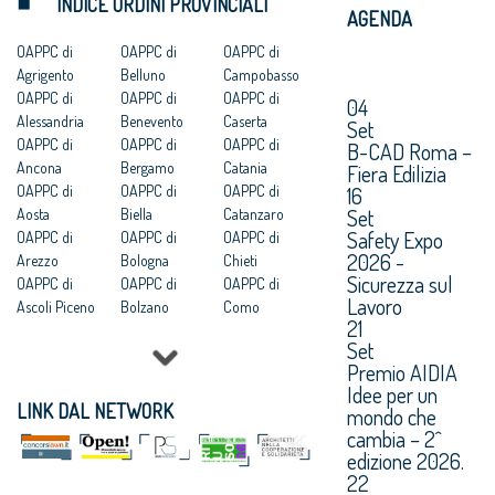
INDICE ORDINI PROVINCIALI
AGENDA
OAPPC di
OAPPC di
OAPPC di
Agrigento
Belluno
Campobasso
OAPPC di
OAPPC di
OAPPC di
04
Alessandria
Benevento
Caserta
Set
OAPPC di
OAPPC di
OAPPC di
B-CAD Roma –
Ancona
Bergamo
Catania
Fiera Edilizia
OAPPC di
OAPPC di
OAPPC di
16
Set
Aosta
Biella
Catanzaro
Safety Expo
OAPPC di
OAPPC di
OAPPC di
2026 -
Arezzo
Bologna
Chieti
Sicurezza sul
OAPPC di
OAPPC di
OAPPC di
Lavoro
Ascoli Piceno
Bolzano
Como
21
OAPPC di Asti
OAPPC di
OAPPC di
Set
OAPPC di
Brescia
Cosenza
Premio AIDIA
Avellino
OAPPC di
OAPPC di
Idee per un
OAPPC di Bari
Brindisi
Cremona
LINK DAL NETWORK
mondo che
OAPPC di
OAPPC di
OAPPC di
cambia – 2^
Barletta-
Cagliari
Crotone
edizione 2026.
Andria-Trani
OAPPC di
OAPPC di
22
Caltanissetta
Cuneo