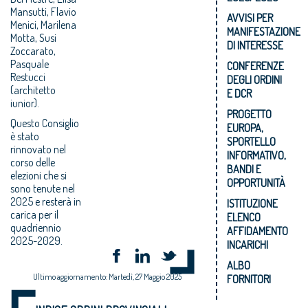
Mansutti, Flavio
AVVISI PER
Menici, Marilena
MANIFESTAZIONE
Motta, Susi
DI INTERESSE
Zoccarato,
Pasquale
CONFERENZE
Restucci
DEGLI ORDINI
(architetto
E DCR
iunior).
PROGETTO
Questo Consiglio
EUROPA,
è stato
SPORTELLO
rinnovato nel
INFORMATIVO,
corso delle
BANDI E
elezioni che si
OPPORTUNITÀ
sono tenute nel
2025 e resterà in
ISTITUZIONE
carica per il
ELENCO
quadriennio
AFFIDAMENTO
2025-2029.
INCARICHI
ALBO
Ultimo aggiornamento: Martedì, 27 Maggio 2025
FORNITORI