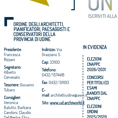
ORDINE DEGLI ARCHITETTI,
PIANIFICATORI, PAESAGGISTI E
CONSERVATORI DELLA
PROVINCIA DI UDINE
IN EVIDENZA
Presidente:
Indirizzo:
Via
Francesca
Grazzano 5
ELEZIONI
Rizzani
Cap:
33100
CNAPPC
Segretario:
2026/2031
Telefono:
Alberto
0432/1574418
Cervesato
CONCORSI
Fax:
0432/511193
PER TITOLI ED
Tesoriere:
Giovanni
ESAMI
Tubaro
E-
BANDITI DAL
mail:
architettiudine@awn.it
Consiglieri:
CNAPPC
Veronica
Sito:
www.ud.archiworld.it
ELEZIONI
Balutto, Barbara
ORDINI
Candoni, Claudio
2025/2029
Del Mestre, Elisa