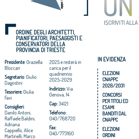
ORDINE DEGLI ARCHITETTI,
PIANIFICATORI, PAESAGGISTI E
CONSERVATORI DELLA
PROVINCIA DI TRIESTE
IN EVIDENZA
Presidente
: Graziella
2025 e resterà in
Bloccari
carica per il
ELEZIONI
quadriennio
Segretario
: Giulio
CNAPPC
2025-2029.
Dagostini
2026/2031
Indirizzo:
Via
Tesoriere:
Giulia
Genova, 14
CONCORSI
Favi
PER TITOLI ED
Cap:
34121
Consiglieri:
ESAMI
Danilo Antoni,
Telefono:
BANDITI DAL
Raffaele Baldini,
040/768720
CNAPPC
Adriana
Fax:
ELEZIONI
Cappiello, Alice
040/773160
ORDINI
Martinelli, Marco