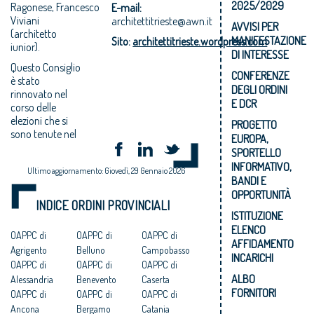
2025/2029
Ragonese,
Francesco
E-mail:
Viviani
architettitrieste@awn.it
AVVISI PER
(architetto
MANIFESTAZIONE
Sito:
architettitrieste.wordpress.com
iunior).
DI INTERESSE
Questo Consiglio
CONFERENZE
è stato
DEGLI ORDINI
rinnovato nel
E DCR
corso delle
elezioni che si
PROGETTO
sono tenute nel
EUROPA,
SPORTELLO
INFORMATIVO,
Ultimo aggiornamento: Giovedì, 29 Gennaio 2026
BANDI E
OPPORTUNITÀ
INDICE ORDINI PROVINCIALI
ISTITUZIONE
ELENCO
OAPPC di
OAPPC di
OAPPC di
AFFIDAMENTO
Agrigento
Belluno
Campobasso
INCARICHI
OAPPC di
OAPPC di
OAPPC di
ALBO
Alessandria
Benevento
Caserta
FORNITORI
OAPPC di
OAPPC di
OAPPC di
Ancona
Bergamo
Catania