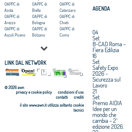
OAPPC di
OAPPC di
OAPPC di
AGENDA
Aosta
Biella
Catanzaro
OAPPC di
OAPPC di
OAPPC di
Arezzo
Bologna
Chieti
OAPPC di
OAPPC di
OAPPC di
04
Ascoli Piceno
Bolzano
Como
Set
OAPPC di Asti
OAPPC di
OAPPC di
B-CAD Roma –
OAPPC di
Brescia
Cosenza
Fiera Edilizia
Avellino
OAPPC di
OAPPC di
16
OAPPC di Bari
Brindisi
Cremona
Set
LINK DAL NETWORK
OAPPC di
OAPPC di
OAPPC di
Safety Expo
Barletta-
Cagliari
Crotone
2026 -
Sicurezza sul
Andria-Trani
OAPPC di
OAPPC di
Lavoro
Caltanissetta
Cuneo
© 2026 awn
21
privacy e cookie policy
condizioni d'uso
Set
contatti
crediti
Premio AIDIA
il sito www.awn.it utilizza soltanto cookie
Idee per un
tecnici
mondo che
cambia – 2^
edizione 2026.