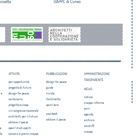
issetta
OAPPC di Cuneo
ATTIVITÀ
PUBBLICAZIONI
AMMINISTRAZIONE
TRASPARENTE
pari opportunità
design for peace
progetto di futuro
guide
NEWS
 e
design for peace
riviste
notizie
centenario
l'architetto
cnappc informa
progetto europa
point zero
pnrr
viii congresso nazionale
yearbook
agenda
architetti per il futuro
abitare il paese
archivio
abitare il paese
covid-19
ia
open! studi aperti
cnappc
le
concorsi e premi cnappc