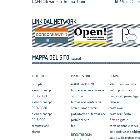
OAPPC di Barletta-Andria-Trani
OAPPC di Caltan
LINK DAL NETWORK
MAPPA DEL SITO
[espandi]
ISTITUZIONE
PROFESSIONE
SERVIZI
consiglio
AGGIORNAMENTO
albo unico nazionale
elezioni cnappc
formazione professionale
ordini provinciali
2026/2031
continua
banca dati pareri legali
elezioni cnappc
formazione - enti terzi
circolari
2021/2026
accreditamento corsi
posta awn
elezioni cnappc
piattaforma di formazione -
posta certificata
2016/2021
portale servizi
firma digitale
composizione
faq
carta nazionale servizi
storico
costi costruzione ediliz
DEONTOLOGIA
costi studio professiona