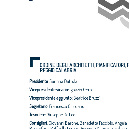
ORDINE DEGLI ARCHITETTI, PIANIFICATORI,
REGGIO CALABRIA
Presidente
: Santina Dattola
Vicepresidente vicario:
Ignazio Ferro
Vicepresidente aggiunto:
Beatrice Bruzzì
Segretario
: Francesca Giordano
Tesoriere
: Giuseppe De Leo
Consiglieri
: Giovanni Barone, Benedetta Facciolo, Angela
Pia Furfaro, Raffaella Leuzzi, Giuseppe Mangano, Sabina