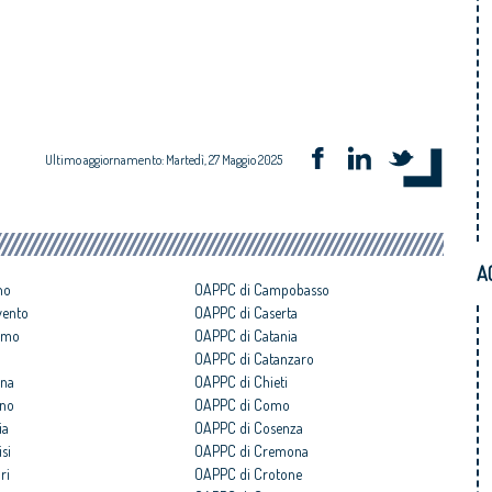
Ultimo aggiornamento: Martedì, 27 Maggio 2025
A
no
OAPPC di Campobasso
vento
OAPPC di Caserta
amo
OAPPC di Catania
OAPPC di Catanzaro
gna
OAPPC di Chieti
ano
OAPPC di Como
ia
OAPPC di Cosenza
si
OAPPC di Cremona
ri
OAPPC di Crotone