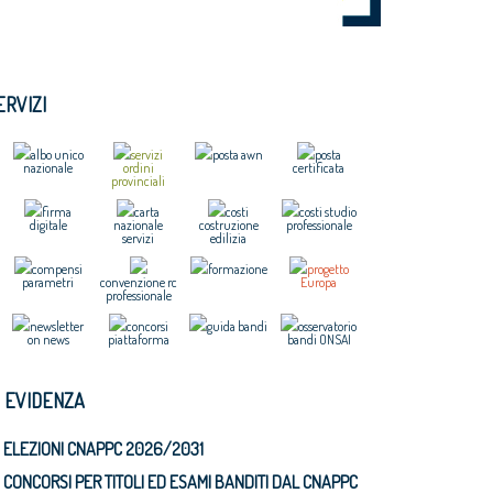
ERVIZI
albo unico
servizi
posta awn
posta
nazionale
ordini
certificata
provinciali
firma
carta
costi
costi studio
digitale
nazionale
costruzione
professionale
servizi
edilizia
compensi
formazione
progetto
parametri
convenzione rc
Europa
professionale
newsletter
concorsi
guida bandi
osservatorio
on news
piattaforma
bandi ONSAI
N EVIDENZA
ELEZIONI CNAPPC 2026/2031
CONCORSI PER TITOLI ED ESAMI BANDITI DAL CNAPPC