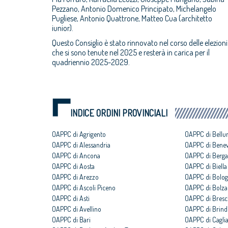
Pezzano, Antonio Domenico Principato, Michelangelo
Pugliese, Antonio Quattrone, Matteo Cua (architetto
iunior).
Questo Consiglio è stato rinnovato nel corso delle elezioni
che si sono tenute nel 2025 e resterà in carica per il
quadriennio 2025-2029.
INDICE ORDINI PROVINCIALI
OAPPC di Agrigento
OAPPC di Bellu
OAPPC di Alessandria
OAPPC di Bene
OAPPC di Ancona
OAPPC di Berg
OAPPC di Aosta
OAPPC di Biella
OAPPC di Arezzo
OAPPC di Bolo
OAPPC di Ascoli Piceno
OAPPC di Bolz
OAPPC di Asti
OAPPC di Bresc
OAPPC di Avellino
OAPPC di Brindi
OAPPC di Bari
OAPPC di Caglia