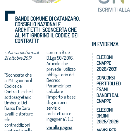
BANDO COMUNE DI CATANZARO,
CONSIGLIO NAZIONALE
ARCHITETTI: 'SCONCERTA CHE
AL MIT IGNORINO IL CODICE DEI
CONTRATTI'
IN EVIDENZA
catanzaroinforma.it
comma 8 del
ELEZIONI
21 ottobre 2017
D.Lgs 50/2016.
CNAPPC
Articolo che
prevede l'utilizzo
2026/2031
obbligatorio del
“Sconcerta che
CONCORSI
Decreto
al Mit ignorino il
PER TITOLI ED
Parametri per
Codice dei
ESAMI
calcolare
Contratti e che il
BANDITI DAL
l’importo a base
sottosegretario
CNAPPC
di gara per i
Umberto Del
servizi di
Basso De Caro
ELEZIONI
architettura e
avalli le storture
ORDINI
ingegneria”. (...)
e le
2025/2029
contraddizioni
vai alla pagina
contenute nella
AVVISI PER