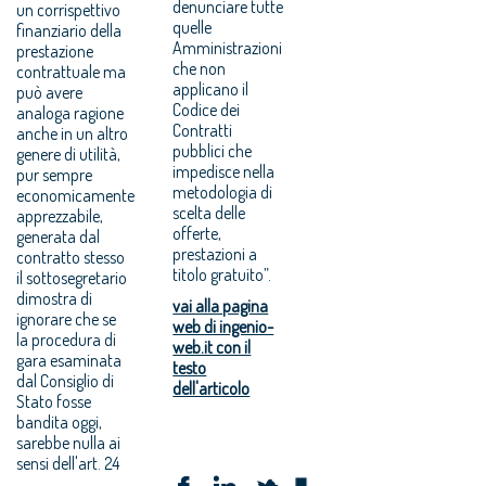
denunciare tutte
un corrispettivo
quelle
finanziario della
Amministrazioni
prestazione
che non
contrattuale ma
applicano il
può avere
Codice dei
analoga ragione
Contratti
anche in un altro
pubblici che
genere di utilità,
impedisce nella
pur sempre
metodologia di
economicamente
scelta delle
apprezzabile,
offerte,
generata dal
prestazioni a
contratto stesso
titolo gratuito”.
il sottosegretario
dimostra di
vai alla pagina
ignorare che se
web di ingenio-
la procedura di
web.it con il
gara esaminata
testo
dal Consiglio di
dell'articolo
Stato fosse
bandita oggi,
sarebbe nulla ai
sensi dell'art. 24