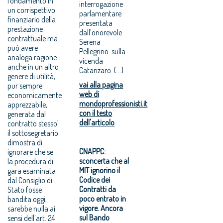
fondamento in
interrogazione
un corrispettivo
parlamentare
finanziario della
presentata
prestazione
dall’onorevole
contrattuale ma
Serena
può avere
Pellegrino sulla
analoga ragione
vicenda
anche in un altro
Catanzaro. (...)
genere di utilità,
vai alla pagina
pur sempre
web di
economicamente
mondoprofessionisti.it
apprezzabile,
con il testo
generata dal
dell'articolo
contratto stesso’
il sottosegretario
dimostra di
CNAPPC:
ignorare che se
sconcerta che al
la procedura di
MIT ignorino il
gara esaminata
Codice dei
dal Consiglio di
Contratti da
Stato fosse
poco entrato in
bandita oggi,
vigore. Ancora
sarebbe nulla ai
sul Bando
sensi dell'art. 24