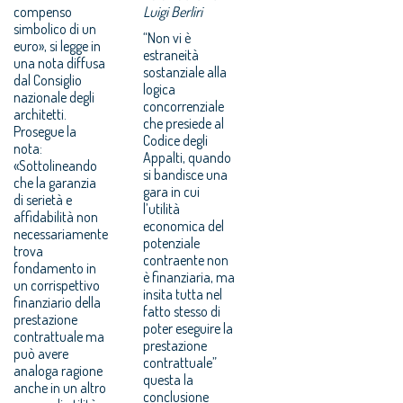
compenso
Luigi Berliri
simbolico di un
“Non vi è
euro», si legge in
estraneità
una nota diffusa
sostanziale alla
dal Consiglio
logica
nazionale degli
concorrenziale
architetti.
che presiede al
Prosegue la
Codice degli
nota:
Appalti, quando
«Sottolineando
si bandisce una
che la garanzia
gara in cui
di serietà e
l’utilità
affidabilità non
economica del
necessariamente
potenziale
trova
contraente non
fondamento in
è finanziaria, ma
un corrispettivo
insita tutta nel
finanziario della
fatto stesso di
prestazione
poter eseguire la
contrattuale ma
prestazione
può avere
contrattuale”
analoga ragione
questa la
anche in un altro
conclusione