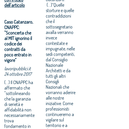
(...)“Quelle
dell'articolo
storture e quelle
contraddizioni
che il
Caso Catanzaro,
sottosegretario
CNAPPC:
avalla verranno
"Sconcerta che
invece
al MIT ignorino il
contestate e
codice dei
impugnate, nelle
contratti da
sedi competenti,
poco entrato in
dal Consiglio
vigore"
Nazionale
lavoripubblici.it
Architetti e da
24 ottobre 2017
tutti gli altri
Consigli
(...) Il CNAPPC ha
Nazionali che
affermato che
vorranno aderire
"sottolineando
alle nostre
che la garanzia
iniziative. Come
di serietà e
professionisti
affidabilità non
continueremo a
necessariamente
vigilare sul
trova
territorio e a
fondamento in