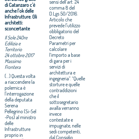
sensi dell'art. 24
di Catanzaro c'è
comma 8 del
anche l'ok delle
D.Lgs 50/2016.
Infrastrutture. Gli
Articolo che
architetti:
prevede l'utilizzo
sconcertante
obbligatorio del
Decreto
Il Sole 24Ore
Parametri per
Edilizia e
calcolare
Territorio
l’importo a base
24 ottobre 2017
di gara per i
Massimo
servizi di
Frontera
architettura e
(...) Questa volta
ingegneria”. “Quelle
a riaccendere la
storture e quelle
polemica è
contraddizioni
l'interrogazione
che il
della deputata
sottosegretario
Serena
avalla verranno
Pellegrino (Si-Sel
invece
-Pos) al ministro
contestate e
delle
impugnate, nelle
Infrastrutture
sedi competenti,
proprio in
dal Consiglio