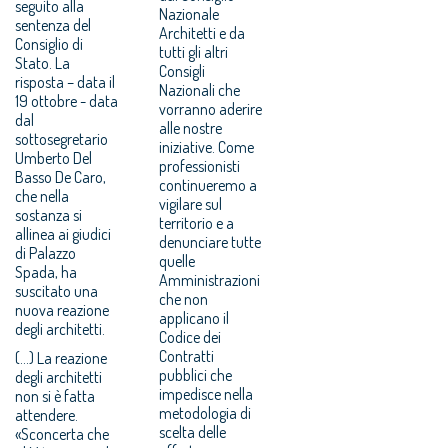
seguito alla
Nazionale
sentenza del
Architetti e da
Consiglio di
tutti gli altri
Stato. La
Consigli
risposta – data il
Nazionali che
19 ottobre - data
vorranno aderire
dal
alle nostre
sottosegretario
iniziative. Come
Umberto Del
professionisti
Basso De Caro,
continueremo a
che nella
vigilare sul
sostanza si
territorio e a
allinea ai giudici
denunciare tutte
di Palazzo
quelle
Spada, ha
Amministrazioni
suscitato una
che non
nuova reazione
applicano il
degli architetti.
Codice dei
Contratti
(...) La reazione
pubblici che
degli architetti
impedisce nella
non si è fatta
metodologia di
attendere.
scelta delle
«Sconcerta che