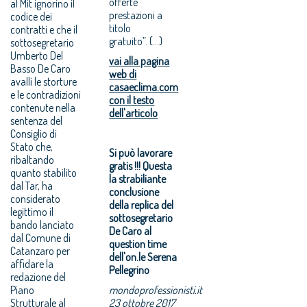
offerte
al Mit ignorino il
prestazioni a
codice dei
titolo
contratti e che il
gratuito”. (...)
sottosegretario
Umberto Del
vai alla pagina
Basso De Caro
web di
avalli le storture
casaeclima.com
e le contradizioni
con il testo
contenute nella
dell'articolo
sentenza del
Consiglio di
Stato che,
Si può lavorare
ribaltando
gratis !!! Questa
quanto stabilito
la strabiliante
dal Tar, ha
conclusione
considerato
della replica del
legittimo il
sottosegretario
bando lanciato
De Caro al
dal Comune di
question time
Catanzaro per
dell'on.le Serena
affidare la
Pellegrino
redazione del
Piano
mondoprofessionisti.it
Strutturale al
23 ottobre 2017