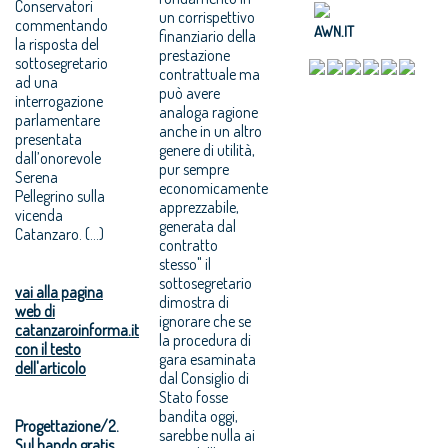
Conservatori
un corrispettivo
commentando
AWN.IT
finanziario della
la risposta del
prestazione
sottosegretario
contrattuale ma
ad una
può avere
interrogazione
analoga ragione
parlamentare
anche in un altro
presentata
genere di utilità,
dall’onorevole
pur sempre
Serena
economicamente
Pellegrino sulla
apprezzabile,
vicenda
generata dal
Catanzaro. (...)
contratto
stesso" il
sottosegretario
vai alla pagina
dimostra di
web di
ignorare che se
catanzaroinforma.it
la procedura di
con il testo
gara esaminata
dell'articolo
dal Consiglio di
Stato fosse
bandita oggi,
Progettazione/2.
sarebbe nulla ai
Sul bando gratis