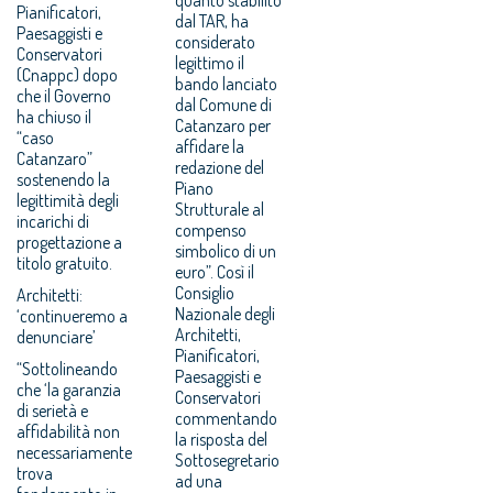
Pianificatori,
dal TAR, ha
Paesaggisti e
considerato
Conservatori
legittimo il
(Cnappc) dopo
bando lanciato
che il Governo
dal Comune di
ha chiuso il
Catanzaro per
“caso
affidare la
Catanzaro”
redazione del
sostenendo la
Piano
legittimità degli
Strutturale al
incarichi di
compenso
progettazione a
simbolico di un
titolo gratuito.
euro”. Così il
Consiglio
Architetti:
Nazionale degli
‘continueremo a
Architetti,
denunciare’
Pianificatori,
“Sottolineando
Paesaggisti e
che ‘la garanzia
Conservatori
di serietà e
commentando
affidabilità non
la risposta del
necessariamente
Sottosegretario
trova
ad una