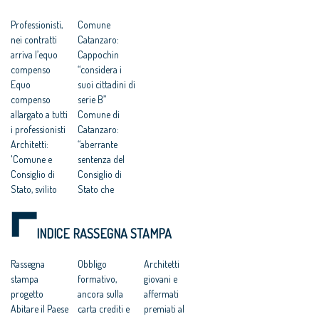
all’Antitrust “no ad
della città al
una competitività
compenso simbolico
Professionisti,
Comune
basata su
di un euro
nei contratti
Catanzaro:
fondamentalismi
monetari e finalizzata
arriva l’equo
Cappochin
a tutelare gli interessi
compenso
“considera i
dei grandi gruppi
Equo
suoi cittadini di
finanziari”
compenso
serie B”
allargato a tutti
Comune di
i professionisti
Catanzaro:
Architetti:
“aberrante
'Comune e
sentenza del
Consiglio di
Consiglio di
Stato, svilito
Stato che
interesse
avalla
pubblico'
caporalato
INDICE RASSEGNA STAMPA
Catanzaro:
intellettuale e
“Comune e
professionale”
Consiglio di
Rassegna
Progettisti
Obbligo
Architetti
Stato hanno
stampa
gratis a
formativo,
giovani e
svilito
progetto
Catanzaro, il
ancora sulla
affermati
l’interesse
Abitare il Paese
Tar accoglie il
carta crediti e
premiati al