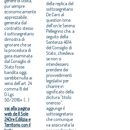
genere di utilità,
della replica del
pur sempre
sottosegretario
economicamente
De Caro al
apprezzabile,
question time
generata dal
dell’on.le Serena
contratto stesso
Pellegrino che, a
il sottosegretario
seguito della
dimostra di
Sentenza 4614
ignorare che se
del Consiglio di
la procedura di
Stato, chiedeva
gara esaminata
se non si
dal Consiglio di
intendessero
Stato fosse
prendere dei
bandita oggi,
provvedimenti
sarebbe nulla ai
legislativi per
sensi dell'art. 24
chiarire in
comma 8 del
significato della
D.Lgs
dicitura “titolo
50/2016». (...)
oneroso”,
vai alla pagina
aggiunge il
web de Il Sole
sottosegretario
24Ore Edilizia e
che comunque
Territorio con il
va assicurata la