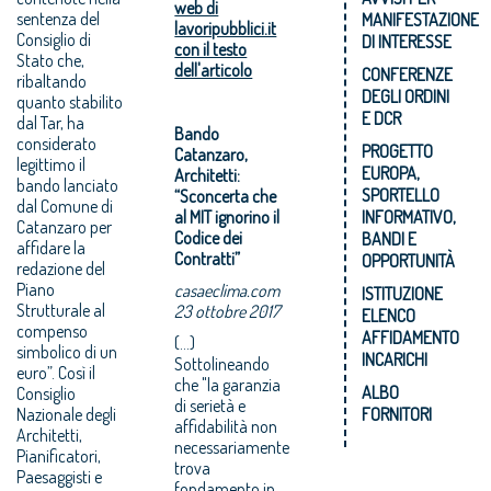
web di
sentenza del
MANIFESTAZIONE
lavoripubblici.it
Consiglio di
DI INTERESSE
con il testo
Stato che,
dell'articolo
CONFERENZE
ribaltando
DEGLI ORDINI
quanto stabilito
E DCR
dal Tar, ha
Bando
considerato
PROGETTO
Catanzaro,
legittimo il
EUROPA,
Architetti:
bando lanciato
SPORTELLO
“Sconcerta che
dal Comune di
al MIT ignorino il
INFORMATIVO,
Catanzaro per
Codice dei
BANDI E
affidare la
Contratti”
OPPORTUNITÀ
redazione del
Piano
casaeclima.com
ISTITUZIONE
Strutturale al
23 ottobre 2017
ELENCO
compenso
AFFIDAMENTO
(...)
simbolico di un
INCARICHI
Sottolineando
euro”. Così il
che "la garanzia
ALBO
Consiglio
di serietà e
Nazionale degli
FORNITORI
affidabilità non
Architetti,
necessariamente
Pianificatori,
trova
Paesaggisti e
fondamento in