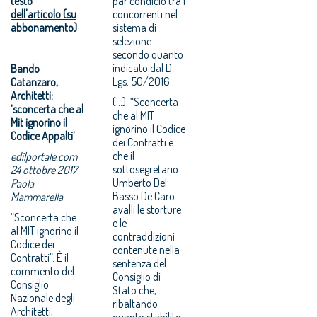
testo
par condicio tra i
dell'articolo (su
concorrenti nel
abbonamento)
sistema di
selezione
secondo quanto
indicato dal D.
Bando
Lgs. 50/2016.
Catanzaro,
Architetti:
(...) “Sconcerta
‘sconcerta che al
che al MIT
Mit ignorino il
ignorino il Codice
Codice Appalti’
dei Contratti e
che il
edilportale.com
sottosegretario
24 ottobre 2017
Umberto Del
Paola
Basso De Caro
Mammarella
avalli le storture
“Sconcerta che
e le
al MIT ignorino il
contraddizioni
Codice dei
contenute nella
Contratti”. È il
sentenza del
commento del
Consiglio di
Consiglio
Stato che,
Nazionale degli
ribaltando
Architetti,
quanto stabilito