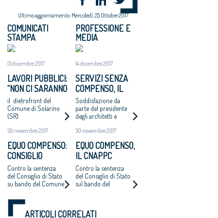
Ultimo aggiornamento: Mercoledì, 25 Ottobre 2017
COMUNICATI
PROFESSIONE E
STAMPA
MEDIA
13 dicembre 2017
14 dicembre 2017
LAVORI PUBBLICI:
SERVIZI SENZA
“NON CI SARANNO
COMPENSO, IL
ALTRI ‘CASI
COMUNE DI
il dietrofront del
Soddisfazione da
CATANZARO’ - MAI
SOLARINO RITIRA
Comune di Solarino
parte del presidente
(SR)
degli architetti e
PIÙ INCARICHI DI
I BANDI DI
dell'Oice. Intanto il
PROGETTAZIONE
PROGETTAZIONE
30 novembre 2017
30 novembre 2017
bando di Catanzaro si
AD UN EURO”
A UN EURO
avvicina
EQUO COMPENSO:
EQUO COMPENSO,
all'aggiudicazione
CONSIGLIO
IL CNAPPC
NAZIONALE
RICORRE ALLA
Contro la sentenza
Contro la sentenza
ARCHITETTI
CORTE EUROPEA
del Consiglio di Stato
del Consiglio di Stato
su bando del Comune
sul bando del
RICORRE ALLA
DEI DIRITTI
di Catanzaro.
Comune di Catanzaro
CORTE EUROPEA
DELL’UOMO
Cappochin “è una
per l’affidamento
DEI DIRITTI
pericolosa istigazione
della redazione del
ARTICOLI CORRELATI
a delinquere”
Piano Strutturale
DELL’UOMO