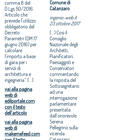
Comune di
comma 8 del
Catanzaro
D.Lgs 50/2016.
Articolo che
ingenio-web.it
prevede l'utilizzo
23 ottobre 2017
obbligatorio del
Decreto
(...) Così il
Parametri (DM 17
Consiglio
giugno 2016) per
Nazionale degli
calcolare
Architetti,
l’importo a base
Pianificatori,
di gara per i
Paesaggisti e
servizi di
Conservatori
architettura e
commentando
ingegneria”. (...)
la risposta del
Sottosegretario
vai alla pagina
ad una
web di
interrogazione
edilportale.com
parlamentare
con il testo
presentata
dell'articolo
dall’onorevole
Serena
vai alla pagina
Pellegrino sulla
web di
vicenda
makemefeed.com
Catanzaro.
con il testo