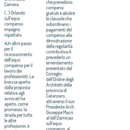
che prevedono
Camera.
compensi
(...) Orlando:
gratuiti e abolire
sull’equo
le clausole che
compenso
subordinano i
impegno
pagamenti del
rispettato
compenso alla
dimostrazione
«Un altro passo
della regolarità
per il
contributiva.A
riconoscimento
prevederlo un
dell'equo
emendamento
compenso per il
presentato dal
lavoro dei
Consiglio
professionisti. La
dell’Ordine degli
breccia aperta
Architetti della
dalla proposta
provincia di
relativa agli
Catanzaro,
avvocati ha
attraverso il suo
aperto, come
Presidente Arch.
promesso, la
Giuseppe Macrì,
strada per tutte
al ddl Daminao
le altre
sull’equo
professioni», è
compenso, al