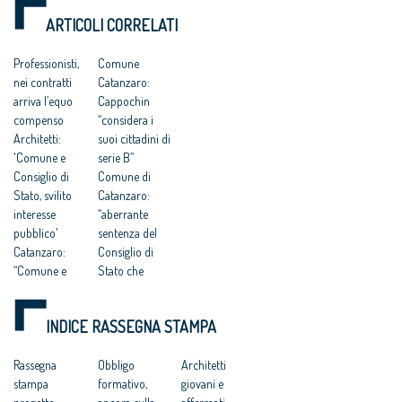
DEI DIRITTI
pericolosa istigazione
della redazione del
ARTICOLI CORRELATI
a delinquere”
Piano Strutturale
DELL’UOMO
all’Antitrust “no ad
della città al
una competitività
compenso simbolico
Professionisti,
Comune
basata su
di un euro
nei contratti
Catanzaro:
fondamentalismi
monetari e finalizzata
arriva l’equo
Cappochin
a tutelare gli interessi
compenso
“considera i
dei grandi gruppi
Architetti:
suoi cittadini di
finanziari”
'Comune e
serie B”
Consiglio di
Comune di
Stato, svilito
Catanzaro:
interesse
“aberrante
pubblico'
sentenza del
Catanzaro:
Consiglio di
“Comune e
Stato che
Consiglio di
avalla
Stato hanno
caporalato
INDICE RASSEGNA STAMPA
svilito
intellettuale e
l’interesse
professionale”
pubblico”
Rassegna
Progettisti
Obbligo
Architetti
Catanzaro.
stampa
gratis a
formativo,
giovani e