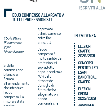
EQUO COMPENSO ALLARGATO A
TUTTI I PROFESSIONISTI
approvato
definitivamente
IN EVIDENZA
entro fine
Il Sole 24Ore
anno. (...)
15 novembre
ELEZIONI
2017
L’equo
CNAPPC
Nicola Barone
compenso è
2026/2031
molto sentito dai
professionisti,
CONCORSI
Sì della
soprattutto
PER TITOLI ED
commissione
dopo la sentenza
ESAMI
Bilancio al
4614 del 3
BANDITI DAL
Senato
ottobre del
CNAPPC
all'emendamento
Consiglio di
che introduce
ELEZIONI
Stato che ha
l'equo
ORDINI
sdoganato un
compenso. La
2025/2029
bando
misura è stata
comunale che
AVVISI PER
riscritta