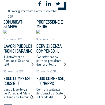
Ultimo aggiornamento: Giovedì, 16 Novembre
2017
COMUNICATI
PROFESSIONE E
STAMPA
MEDIA
13 dicembre 2017
14 dicembre 2017
LAVORI PUBBLICI:
SERVIZI SENZA
“NON CI SARANNO
COMPENSO, IL
ALTRI ‘CASI
COMUNE DI
il dietrofront del
Soddisfazione da
CATANZARO’ - MAI
SOLARINO RITIRA
Comune di Solarino
parte del presidente
(SR)
degli architetti e
PIÙ INCARICHI DI
I BANDI DI
dell'Oice. Intanto il
PROGETTAZIONE
PROGETTAZIONE
30 novembre 2017
30 novembre 2017
bando di Catanzaro si
AD UN EURO”
A UN EURO
avvicina
EQUO COMPENSO:
EQUO COMPENSO,
all'aggiudicazione
CONSIGLIO
IL CNAPPC
NAZIONALE
RICORRE ALLA
Contro la sentenza
Contro la sentenza
ARCHITETTI
CORTE EUROPEA
del Consiglio di Stato
del Consiglio di Stato
su bando del Comune
sul bando del
RICORRE ALLA
DEI DIRITTI
di Catanzaro.
Comune di Catanzaro
CORTE EUROPEA
DELL’UOMO
Cappochin “è una
per l’affidamento