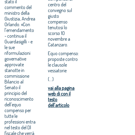
stato il
centro del
commento del
convegno sul
ministro della
giusto
Giustizia, Andrea
compenso
Orlando. «Con
tenutosi lo
l'emendamento
scorso 10
- continua il
novembre a
Guardasigilli - e
Catanzaro.
le sue
riformulazioni
Equo compenso:
governative
proposte contro
approvate
le clausole
stanotte in
vessatorie
commissione
(...)
Bilancio al
Senato il
vai alla pagina
principio del
web di con il
riconoscimento
testo
dell'equo
dell'articolo
compenso per
tutte le
professioni entra
nel testo del Dl
fiscale che verrà