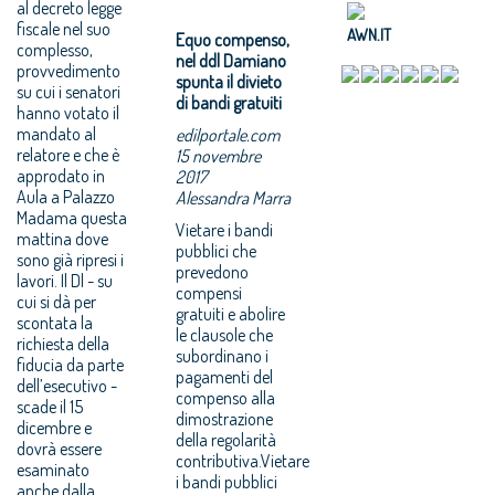
al decreto legge
fiscale nel suo
AWN.IT
Equo compenso,
complesso,
nel ddl Damiano
provvedimento
spunta il divieto
su cui i senatori
di bandi gratuiti
hanno votato il
mandato al
edilportale.com
relatore e che è
15 novembre
approdato in
2017
Aula a Palazzo
Alessandra Marra
Madama questa
Vietare i bandi
mattina dove
pubblici che
sono già ripresi i
prevedono
lavori. Il Dl - su
compensi
cui si dà per
gratuiti e abolire
scontata la
le clausole che
richiesta della
subordinano i
fiducia da parte
pagamenti del
dell’esecutivo -
compenso alla
scade il 15
dimostrazione
dicembre e
della regolarità
dovrà essere
contributiva.Vietare
esaminato
i bandi pubblici
anche dalla