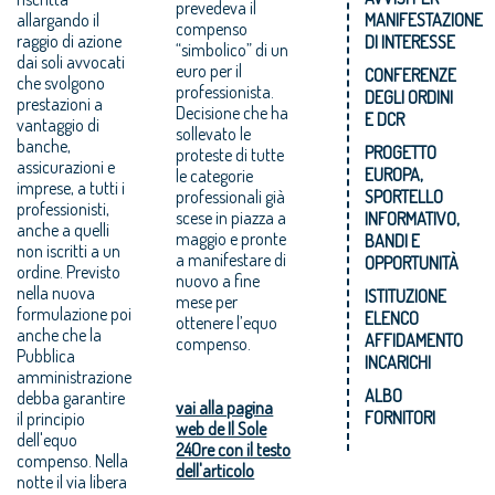
prevedeva il
allargando il
MANIFESTAZIONE
compenso
raggio di azione
DI INTERESSE
“simbolico” di un
dai soli avvocati
euro per il
CONFERENZE
che svolgono
professionista.
DEGLI ORDINI
prestazioni a
Decisione che ha
E DCR
vantaggio di
sollevato le
banche,
PROGETTO
proteste di tutte
assicurazioni e
EUROPA,
le categorie
imprese, a tutti i
professionali già
SPORTELLO
professionisti,
scese in piazza a
INFORMATIVO,
anche a quelli
maggio e pronte
BANDI E
non iscritti a un
a manifestare di
OPPORTUNITÀ
ordine. Previsto
nuovo a fine
nella nuova
ISTITUZIONE
mese per
formulazione poi
ELENCO
ottenere l’equo
anche che la
AFFIDAMENTO
compenso.
Pubblica
INCARICHI
amministrazione
ALBO
debba garantire
vai alla pagina
FORNITORI
il principio
web de Il Sole
dell'equo
24Ore con il testo
compenso. Nella
dell'articolo
notte il via libera