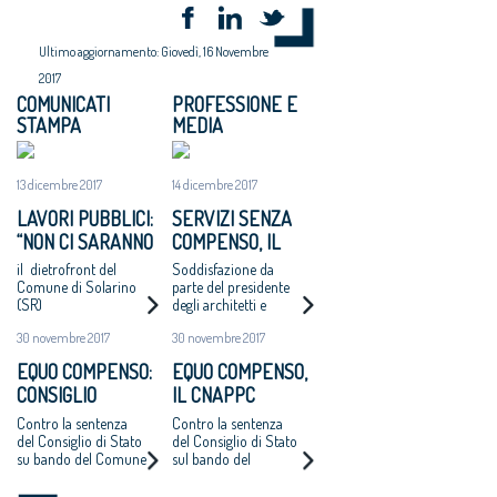
Ultimo aggiornamento: Giovedì, 16 Novembre
2017
COMUNICATI
PROFESSIONE E
STAMPA
MEDIA
13 dicembre 2017
14 dicembre 2017
LAVORI PUBBLICI:
SERVIZI SENZA
“NON CI SARANNO
COMPENSO, IL
ALTRI ‘CASI
COMUNE DI
il dietrofront del
Soddisfazione da
CATANZARO’ - MAI
SOLARINO RITIRA
Comune di Solarino
parte del presidente
(SR)
degli architetti e
PIÙ INCARICHI DI
I BANDI DI
dell'Oice. Intanto il
PROGETTAZIONE
PROGETTAZIONE
30 novembre 2017
30 novembre 2017
bando di Catanzaro si
AD UN EURO”
A UN EURO
avvicina
EQUO COMPENSO:
EQUO COMPENSO,
all'aggiudicazione
CONSIGLIO
IL CNAPPC
NAZIONALE
RICORRE ALLA
Contro la sentenza
Contro la sentenza
ARCHITETTI
CORTE EUROPEA
del Consiglio di Stato
del Consiglio di Stato
su bando del Comune
sul bando del
RICORRE ALLA
DEI DIRITTI
di Catanzaro.
Comune di Catanzaro
CORTE EUROPEA
DELL’UOMO
Cappochin “è una
per l’affidamento