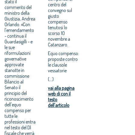
stato il
centro del
commento del
convegno sul
ministro della
giusto
Giustizia, Andrea
compenso
Orlando. «Con
tenutosi lo
l'emendamento
scorso 10
- continua il
novembre a
Guardasigilli - e
Catanzaro.
le sue
riformulazioni
Equo compenso:
governative
proposte contro
approvate
le clausole
stanotte in
vessatorie
commissione
(...)
Bilancio al
Senato il
vai alla pagina
principio del
web di con il
riconoscimento
testo
dell'equo
dell'articolo
compenso per
tutte le
professioni entra
nel testo del Dl
fiscale che verrà