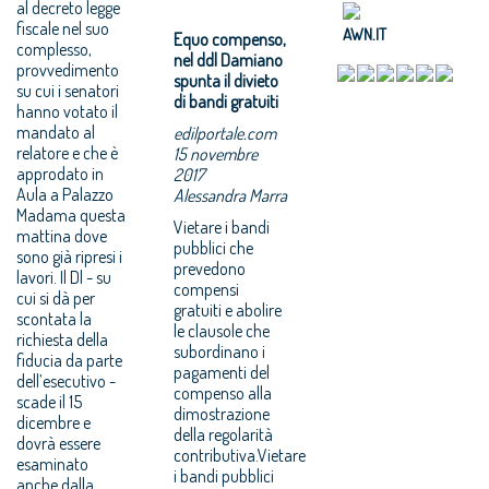
al decreto legge
fiscale nel suo
AWN.IT
Equo compenso,
complesso,
nel ddl Damiano
provvedimento
spunta il divieto
su cui i senatori
di bandi gratuiti
hanno votato il
mandato al
edilportale.com
relatore e che è
15 novembre
approdato in
2017
Aula a Palazzo
Alessandra Marra
Madama questa
Vietare i bandi
mattina dove
pubblici che
sono già ripresi i
prevedono
lavori. Il Dl - su
compensi
cui si dà per
gratuiti e abolire
scontata la
le clausole che
richiesta della
subordinano i
fiducia da parte
pagamenti del
dell’esecutivo -
compenso alla
scade il 15
dimostrazione
dicembre e
della regolarità
dovrà essere
contributiva.Vietare
esaminato
i bandi pubblici
anche dalla