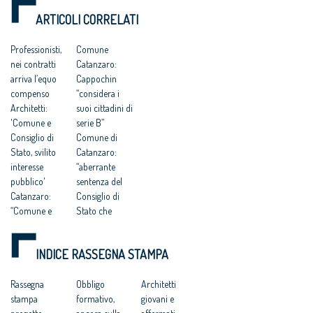
DEI DIRITTI
pericolosa istigazione
della redazione del
ARTICOLI CORRELATI
a delinquere”
Piano Strutturale
DELL’UOMO
all’Antitrust “no ad
della città al
una competitività
compenso simbolico
Professionisti,
Comune
basata su
di un euro
nei contratti
Catanzaro:
fondamentalismi
monetari e finalizzata
arriva l’equo
Cappochin
a tutelare gli interessi
compenso
“considera i
dei grandi gruppi
Architetti:
suoi cittadini di
finanziari”
'Comune e
serie B”
Consiglio di
Comune di
Stato, svilito
Catanzaro:
interesse
“aberrante
pubblico'
sentenza del
Catanzaro:
Consiglio di
“Comune e
Stato che
Consiglio di
avalla
Stato hanno
caporalato
INDICE RASSEGNA STAMPA
svilito
intellettuale e
l’interesse
professionale”
pubblico”
Rassegna
Progettisti
Obbligo
Architetti
Catanzaro.
stampa
gratis a
formativo,
giovani e