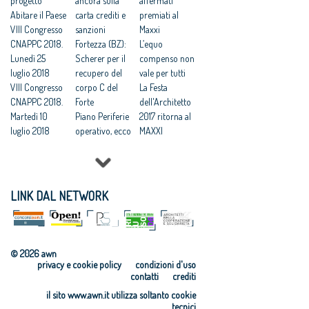
Cnappc:
progetto
Catanzaro, il
ancora sulla
affermati
‘Sconcerta che
Abitare il Paese
Tar accoglie il
carta crediti e
premiati al
al Mit ignorino
VIII Congresso
ricorso degli
sanzioni
Maxxi
il codice dei
CNAPPC 2018.
architetti
Fortezza (BZ):
L’equo
contratti’
Lunedì 25
Catanzaro: “la
Scherer per il
compenso non
Bando
luglio 2018
giustizia ha
recupero del
vale per tutti
Comune di
VIII Congresso
fermato una
corpo C del
La Festa
Catanzaro:
CNAPPC 2018.
iniziativa
Forte
dell'Architetto
“sconcerta che
Martedì 10
scandalosa”
Piano Periferie
2017 ritorna al
al MIT ignorino
luglio 2018
Catanzaro
operativo, ecco
MAXXI
il Codice dei
VIII Congresso
affida la
tutti i progetti
Professioni:
Contratti da
CNAPPC 2018.
redazione del
finanziati
architetti, il 30
poco entrato
Lunedì 9 luglio
piano
Commissione
Focus su
in vigore”
2018
strutturale,
periferie,
'Internazionali
LINK DAL NETWORK
Prestazioni
VIII Congresso
compenso: 1
Minniti:
zzazione e
professionali
CNAPPC 2018.
euro (e
«Proposte da
innovazione
gratuite, il
Domenica 8
rimborso
condividere:
culturale'
Governo si
luglio 2018
spese 250mila)
politiche
Festa
© 2026 awn
allinea alla
VIII Congresso
Catanzaro:
integrate per le
dell’Architetto
privacy e cookie policy
condizioni d'uso
sentenza del
CNAPPC 2018.
architetti per
città»
2017 - Una
contatti
crediti
Consiglio di
Venerdì 6
realizzare
Equo
legge per
il sito www.awn.it utilizza soltanto cookie
Stato
luglio 2018
gratis il Prg.
compenso,
l’architettura
tecnici