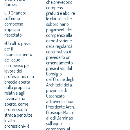
che prevedono
Camera.
compensi
(...) Orlando:
gratuiti e abolire
sull’equo
le clausole che
compenso
subordinano i
impegno
pagamenti del
rispettato
compenso alla
dimostrazione
«Un altro passo
della regolarità
per il
contributiva.A
riconoscimento
prevederlo un
dell'equo
emendamento
compenso per il
presentato dal
lavoro dei
Consiglio
professionisti. La
dell’Ordine degli
breccia aperta
Architetti della
dalla proposta
provincia di
relativa agli
Catanzaro,
avvocati ha
attraverso il suo
aperto, come
Presidente Arch.
promesso, la
Giuseppe Macrì,
strada per tutte
al ddl Daminao
le altre
sull’equo
professioni», è
compenso, al