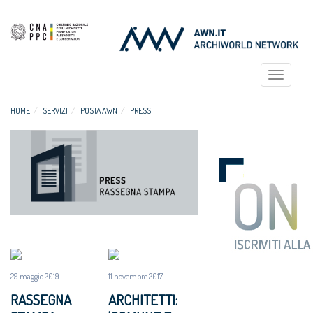
Toggle
navigat
HOME
SERVIZI
POSTA AWN
PRESS
29 maggio 2019
11 novembre 2017
RASSEGNA
ARCHITETTI: