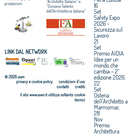
"Architetto Italiano" e
prestazioni
16
"Giovane Talento
Set
dell'Architettura italiana"
Safety Expo
2026 -
Sicurezza sul
Lavoro
21
Set
LINK DAL NETWORK
Premio AIDIA
Idee per un
mondo che
cambia – 2^
edizione 2026.
© 2026 awn
privacy e cookie policy
condizioni d'uso
22
contatti
crediti
Set
Osteria
il sito www.awn.it utilizza soltanto cookie
dell'Architetto a
tecnici
Marmomac
28
Nov
Premio
Architettura