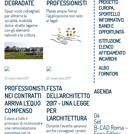
DEGRADATE
PROFESSIONISTI
PROGETTO
EUROPA,
Spazi vuoti ridisegnati
Platea ampia. Verso
SPORTELLO
per attrarre la
l’applicazione non solo
INFORMATIVO,
socialità, mobilità
ai legali
dolce, stretto legame
BANDI E
con gli elementi
OPPORTUNITÀ
naturali e la cultura
ISTITUZIONE
ELENCO
AFFIDAMENTO
INCARICHI
ALBO
FORNITORI
16 novembre 2017
22 novembre 2017
PROFESSIONISTI,
FESTA
AGENDA
NEI CONTRATTI
DELL’ARCHITETTO
ARRIVA L’EQUO
2017 - UNA LEGGE
COMPENSO
PER
04
L’ARCHITETTURA
Esteso a tutti il
Set
principio di riconoscere
Durante l'evento saranno
B-CAD Roma –
una remunerazione
anche consegnati i premi
Fiera Edilizia
«minima» per le