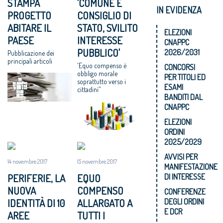
STAMPA
'COMUNE E
IN EVIDENZA
PROGETTO
CONSIGLIO DI
ABITARE IL
STATO, SVILITO
ELEZIONI
PAESE
INTERESSE
CNAPPC
PUBBLICO'
2026/2031
Pubblicazione dei
principali articoli
'Equo compenso è
CONCORSI
obbligo morale
PER TITOLI ED
soprattutto verso i
ESAMI
cittadini”
BANDITI DAL
CNAPPC
ELEZIONI
ORDINI
2025/2029
AVVISI PER
14 novembre 2017
15 novembre 2017
MANIFESTAZIONE
PERIFERIE, LA
EQUO
DI INTERESSE
NUOVA
COMPENSO
CONFERENZE
IDENTITÀ DI 10
ALLARGATO A
DEGLI ORDINI
E DCR
AREE
TUTTI I