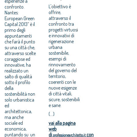
esperienze a
L'obiettivo è
confronto.
offrire,
Nantes:
attraverso il
European Green
confronto tra
Capital 2013” è il
progetti virtuosi
primo degli
e innovativi di
appuntamenti
rigenerazione
che farà il punto
urbana
su una città che,
sostenibile,
attraverso scelte
esempi di
coraggiose ed
rinnovamento
innovative, ha
del governo del
realizzato un
territorio,
salto di qualità
coerenti con le
sotto il profilo
nuove esigenze
della
di città vitali,
sostenibilità non
sicure, sostenibili
solo urbanistica
e sane.
ed
architettonica,
(...)
ma anche
sociale ed
vai alla pagina
economica,
web
puntando su un
di
con
professionearchitetto.it