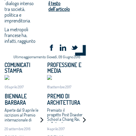
dialogo intenso
il testo
tra società,
dell'articolo
politica e
imprenditoria.
La metropoli
francese ha,
infatti, raggiunto
Ultimo aggiornamento: Giovedì, 09 Giugno 2016
COMUNICATI
PROFESSIONE E
STAMPA
MEDIA
06 aprile 2017
18 settembre 2017
BIENNALE
PREMIO DI
BARBARA
ARCHITETTURA
CAPPOCHIN:
BARBARA
Aperte dal 9 aprile le
Premiato il
TORNA A PADOVA
CAPPOCHIN 2017: I
progetto Post Disaster
iscrizioni al Premio
School a Chiang Rai,
internazionale di
L’EDIZIONE 2017
PROGETTI
in Tailandia,
Architettura. Il 10
VINCITORI
dell’architetto Varavarn
20 settembre 2016
14 aprile 2017
aprile il lancio
Varudh (studio Vin
internazionale