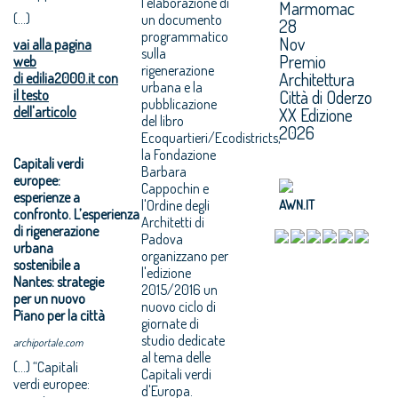
l'elaborazione di
Marmomac
(...)
un documento
28
programmatico
Nov
vai alla pagina
sulla
Premio
web
rigenerazione
Architettura
di edilia2000.it con
urbana e la
Città di Oderzo
il testo
pubblicazione
dell'articolo
XX Edizione
del libro
2026
Ecoquartieri/Ecodistricts,
la Fondazione
Capitali verdi
Barbara
europee:
Cappochin e
esperienze a
l'Ordine degli
AWN.IT
confronto. L’esperienza
Architetti di
di rigenerazione
Padova
urbana
organizzano per
sostenibile a
l'edizione
Nantes: strategie
2015/2016 un
per un nuovo
nuovo ciclo di
Piano per la città
giornate di
studio dedicate
archiportale.com
al tema delle
(...) “Capitali
Capitali verdi
verdi europee:
d'Europa.