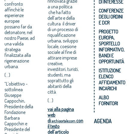
rinnovata grazie
DI INTERESSE
confronto
a una politica
affinchè le
CONFERENZE
che ha fatto
esperienze
DEGLI ORDINI
dell’arte e della
europee
E DCR
cultura il driver
possano far da
di un processo di
PROGETTO
detonatore, nel
riqualificazione
EUROPA,
nostro Paese, ad
urbana, sviluppo
una valida
SPORTELLO
locale, coesione
strategia
INFORMATIVO,
sociale al fine di
finalizzata alla
BANDI E
attirare imprese
rigenerazione
OPPORTUNITÀ
creative,
urbana.
investitori, turisti,
ISTITUZIONE
studenti, ma
(...)
ELENCO
soprattutto gli
AFFIDAMENTO
“L’obiettivo -
abitanti della
INCARICHI
sottolinea
città.
Giuseppe
ALBO
(...)
Cappochin,
FORNITORI
Presidente della
vai alla pagina
Fondazione
web
Barbara
di
con
AGENDA
archiportale.com
Cappochin e
il testo
Presidente del
dell'articolo