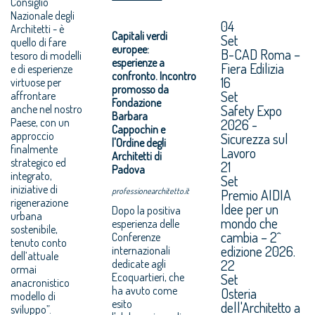
Consiglio
Nazionale degli
04
Architetti - è
Capitali verdi
Set
quello di fare
europee:
B-CAD Roma –
tesoro di modelli
esperienze a
Fiera Edilizia
e di esperienze
confronto. Incontro
16
virtuose per
promosso da
Set
affrontare
Fondazione
Safety Expo
anche nel nostro
Barbara
Paese, con un
2026 -
Cappochin e
approccio
Sicurezza sul
l'Ordine degli
finalmente
Lavoro
Architetti di
strategico ed
21
Padova
integrato,
Set
iniziative di
professionearchitetto.it
Premio AIDIA
rigenerazione
Idee per un
Dopo la positiva
urbana
mondo che
esperienza delle
sostenibile,
cambia – 2^
Conferenze
tenuto conto
edizione 2026.
internazionali
dell’attuale
22
dedicate agli
ormai
Ecoquartieri, che
Set
anacronistico
ha avuto come
Osteria
modello di
esito
dell'Architetto a
sviluppo”.