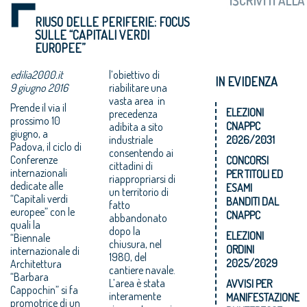
RIUSO DELLE PERIFERIE: FOCUS
SULLE “CAPITALI VERDI
EUROPEE”
edilia2000.it
l’obiettivo di
IN EVIDENZA
9 giugno 2016
riabilitare una
vasta area in
Prende il via il
ELEZIONI
precedenza
prossimo 10
CNAPPC
adibita a sito
giugno, a
industriale
2026/2031
Padova, il ciclo di
consentendo ai
Conferenze
CONCORSI
cittadini di
internazionali
PER TITOLI ED
riappropriarsi di
dedicate alle
ESAMI
un territorio di
“Capitali verdi
BANDITI DAL
fatto
europee” con le
CNAPPC
abbandonato
quali la
dopo la
ELEZIONI
“Biennale
chiusura, nel
ORDINI
internazionale di
1980, del
2025/2029
Architettura
cantiere navale.
“Barbara
L’area è stata
AVVISI PER
Cappochin” si fa
interamente
MANIFESTAZIONE
promotrice di un