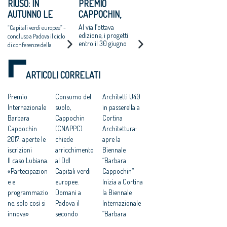
Varavarn Architects)
RIUSO: IN
PREMIO
all’Istituto Italiano di
AUTUNNO LE
CAPPOCHIN,
Cultura di Tokyo
PROPOSTE AL
UN’OCCASIONE
Al via l’ottava
“Capitali verdi europee” -
GOVERNO
PER
edizione, i progetti
concluso a Padova il ciclo
entro il 30 giugno
L’ARCHITETTURA
di conferenze della
Biennale Internazionale
di Architettura “Barbara
Cappochin”
ARTICOLI CORRELATI
Premio
Consumo del
Architetti U40
Internazionale
suolo,
in passerella a
Barbara
Cappochin
Cortina
Cappochin
(CNAPPC)
Architettura:
2017: aperte le
chiede
apre la
iscrizioni
arricchimento
Biennale
Il caso Lubiana.
al Ddl
“Barbara
«Partecipazion
Capitali verdi
Cappochin”
e e
europee.
Inizia a Cortina
programmazio
Domani a
la Biennale
ne, solo così si
Padova il
Internazionale
innova»
secondo
“Barbara
Capitali verdi
appuntamento
Cappochin”