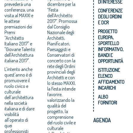
DI INTERESSE
prevederà una
dicembre per la
conferenza, una
“Festa
CONFERENZE
visita al MAXXI e
dell’Architetto
DEGLI ORDINI
le attese
2017”. Promossa
E DCR
premiazioni dei
dal Consiglio
PROGETTO
Premi
Nazionale degli
EUROPA,
"Architetto
Architetti,
SPORTELLO
Italiano 2017" e
Pianificatori,
"Giovane Talento
Paesaggisti e
INFORMATIVO,
dell'Architettura
Conservatori di
BANDI E
italiana 2017".
concerto con la
OPPORTUNITÀ
rete degli Ordini
L'intento anche
ISTITUZIONE
provinciali degli
quest'anno è di
ELENCO
Architetti e con
promuovere il
AFFIDAMENTO
lo stesso MAXXI,
ruolo civico e
INCARICHI
la Festa intende
culturale
favorire,
ALBO
dell'architettura
valorizzando la
FORNITORI
nella società
qualità del
italiana e di dare
progetto, la
visibilità
comprensione
all'operato di
AGENDA
del ruolo civile e
quei
culturale
professionisti