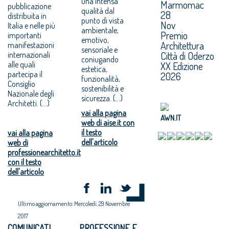
una intensa
Marmomac
pubblicazione
qualità dal
28
distribuita in
punto di vista
Nov
Italia e nelle più
ambientale,
Premio
importanti
emotivo,
Architettura
manifestazioni
sensoriale e
Città di Oderzo
internazionali
coniugando
alle quali
XX Edizione
estetica,
partecipa il
2026
funzionalità,
Consiglio
sostenibilità e
Nazionale degli
sicurezza. (...)
Architetti. (...)
vai alla pagina
AWN.IT
web di aise.it con
il testo
vai alla pagina
dell'articolo
web di
professionearchitetto.it
con il testo
dell'articolo
Ultimo aggiornamento: Mercoledì, 29 Novembre
2017
COMUNICATI
PROFESSIONE E