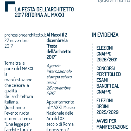
LA FESTA DELL'ARCHITETTO
2017 RITORNA AL MAXXI
IN EVIDENZA
professionearchitetto.it
Al Maxxi il 2
27 novembre
dicembre la
2017
“Festa
ELEZIONI
dell’Architetto
CNAPPC
2017”
2026/2031
Torna tra le
Agenzia
pareti del MAXXI
CONCORSI
internazionale
la
PER TITOLI ED
stampa estero
manifestazione
ESAMI
aise.it
che celebra la
BANDITI DAL
26 novembre
qualità
CNAPPC
2017
dell'architettura
ELEZIONI
italiana.
Appuntamento
ORDINI
Quest'anno
al MAXXI, Museo
2025/2029
l'evento ruota
Nazionale delle
intorno al tema
Arti del XXI
AVVISI PER
"Una legge per
secolo di Roma,
MANIFESTAZIONE
l'architettura" e
il prossimo 2