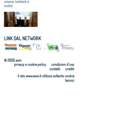
VERSO UN NUOVO
umane, resilienti e
Corte Europea
vivibili
UMANESIMO”
dei Diritti
dell’Uomo
Professioni:
architetti,
focus su
internazionaliz
LINK DAL NETWORK
zazione e
innovazione
© 2026 awn
privacy e cookie policy
condizioni d'uso
contatti
crediti
il sito www.awn.it utilizza soltanto cookie
tecnici