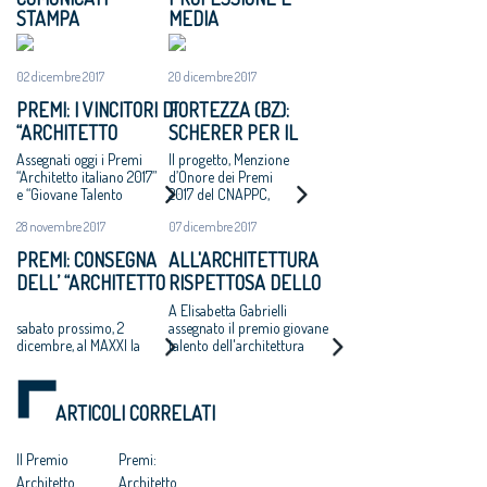
STAMPA
MEDIA
02 dicembre 2017
20 dicembre 2017
PREMI: I VINCITORI DI
FORTEZZA (BZ):
“ARCHITETTO
SCHERER PER IL
ITALIANO 2017” E
RECUPERO DEL
Assegnati oggi i Premi
Il progetto, Menzione
“GIOVANE TALENTO
CORPO C DEL
“Architetto italiano 2017”
d’Onore dei Premi
e “Giovane Talento
2017 del CNAPPC,
DELL’ARCHITETTURA
FORTE
dell’Architettura italiana
restituisce un volume
ITALIANA 2017”
28 novembre 2017
07 dicembre 2017
2017” che il Consiglio
distrutto per
Nazionale degli Architetti,
realizzare una galleria
PREMI: CONSEGNA
ALL'ARCHITETTURA
Pianificatori, Paesaggisti e
della SS12
DELL’ “ARCHITETTO
RISPETTOSA DELLO
Conservatori ha bandito,
con la rete degli Ordini
DELL’ANNO 2017” E
STUDIO
A Elisabetta Gabrielli
provinciali e con il MAXXI
DEL “GIOVANE
CARAVATTI_CARAVATTI
sabato prossimo, 2
assegnato il premio giovane
dicembre, al MAXXI la
talento dell'architettura
TALENTO
IL PREMIO
“Festa dell’Architetto
2017 per il progetto del
DELL’ARCHITETTURA
ARCHITETTO ITALIANO
2017” – verso l’VIII
Molo di Askim-Goteborg
ITALIANA 2017”
Congresso degli
ARTICOLI CORRELATI
Architetti italiani
Il Premio
Premi:
Architetto
Architetto