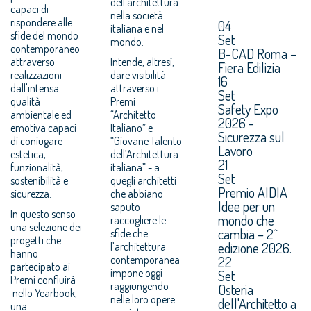
dell’architettura
capaci di
nella società
rispondere alle
04
italiana e nel
sfide del mondo
Set
mondo.
contemporaneo
B-CAD Roma –
attraverso
Intende, altresì,
Fiera Edilizia
realizzazioni
dare visibilità -
16
dall'intensa
attraverso i
Set
qualità
Premi
Safety Expo
ambientale ed
“Architetto
2026 -
emotiva capaci
Italiano” e
Sicurezza sul
di coniugare
“Giovane Talento
Lavoro
estetica,
dell’Architettura
21
funzionalità,
italiana” - a
Set
sostenibilità e
quegli architetti
Premio AIDIA
sicurezza.
che abbiano
Idee per un
saputo
In questo senso
mondo che
raccogliere le
una selezione dei
cambia – 2^
sfide che
progetti che
edizione 2026.
l’architettura
hanno
contemporanea
22
partecipato ai
impone oggi
Set
Premi confluirà
raggiungendo
Osteria
nello Yearbook,
nelle loro opere
dell'Architetto a
una