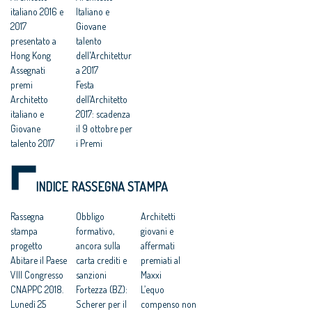
italiano 2016 e
Italiano e
2017
Giovane
presentato a
talento
Hong Kong
dell'Architettur
Assegnati
a 2017
premi
Festa
Architetto
dell’Architetto
italiano e
2017: scadenza
Giovane
il 9 ottobre per
talento 2017
i Premi
Architetti
Premi
giovani e
Architetto
INDICE RASSEGNA STAMPA
affermati
Italiano e
premiati al
Giovane
Maxxi
Rassegna
Talento
Obbligo
Architetti
Festa
stampa
dell’Architettur
formativo,
giovani e
dell’Architetto
progetto
a 2017, come
ancora sulla
affermati
2017 - Una
Abitare il Paese
candidarsi
carta crediti e
premiati al
legge per
VIII Congresso
Festa
sanzioni
Maxxi
l’architettura
CNAPPC 2018.
dell'Architetto:
Fortezza (BZ):
L’equo
Festa
Lunedì 25
al via i Premi
Scherer per il
compenso non