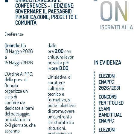
CONFERENCES - I EDIZIONE:
GOVERNARE IL PAESAGGIO:
PIANIFICAZIONE, PROGETTO E
COMUNITÀ
Conferenza
Quando:
Da
dalle
13 Maggio 2026
ore
9:00
con
a
chiusura lavori
IN EVIDENZA
15 Maggio 2026
prevista per
le
ore 13:00
.
L’Ordine A.P.P.C:
ELEZIONI
L’iniziativa, di
della prov. di
CNAPPC
carattere
Brindisi
2026/2031
culturale,
organizza un
tecnico e
ciclo di
CONCORSI
formativo, si
conferenze
PER TITOLI ED
pone l’obiettivo
dedicate ai temi
ESAMI
di promuovere
del paesaggio,
BANDITI DAL
un confronto
articolato in n.
CNAPPC
strutturato tra
2–3 giornate, che
istituzioni,
ELEZIONI
saranno
professionisti,