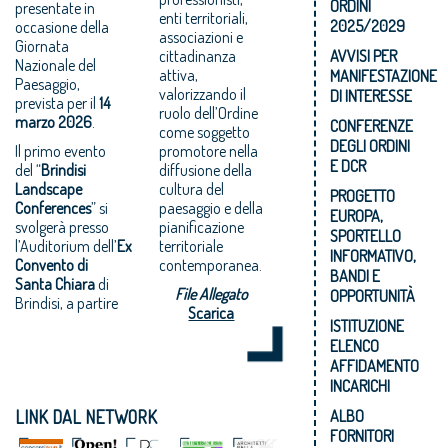
ORDINI
presentate in
enti territoriali,
2025/2029
occasione della
associazioni e
Giornata
cittadinanza
AVVISI PER
Nazionale del
attiva,
MANIFESTAZIONE
Paesaggio,
valorizzando il
DI INTERESSE
prevista per il
14
ruolo dell’Ordine
marzo 2026
.
CONFERENZE
come soggetto
DEGLI ORDINI
Il primo evento
promotore nella
E DCR
del “
Brindisi
diffusione della
Landscape
cultura del
PROGETTO
Conferences
” si
paesaggio e della
EUROPA,
svolgerà presso
pianificazione
SPORTELLO
l’Auditorium dell’
Ex
territoriale
INFORMATIVO,
Convento di
contemporanea.
BANDI E
Santa Chiara
di
File Allegato
OPPORTUNITÀ
Brindisi, a partire
Scarica
ISTITUZIONE
ELENCO
AFFIDAMENTO
INCARICHI
LINK DAL NETWORK
ALBO
FORNITORI