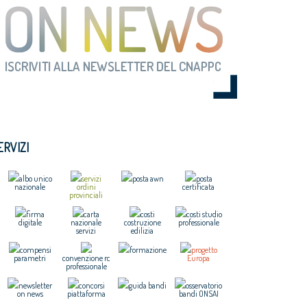
ERVIZI
albo unico
servizi
posta awn
posta
nazionale
ordini
certificata
provinciali
firma
carta
costi
costi studio
digitale
nazionale
costruzione
professionale
servizi
edilizia
compensi
formazione
progetto
parametri
convenzione rc
Europa
professionale
newsletter
concorsi
guida bandi
osservatorio
on news
piattaforma
bandi ONSAI