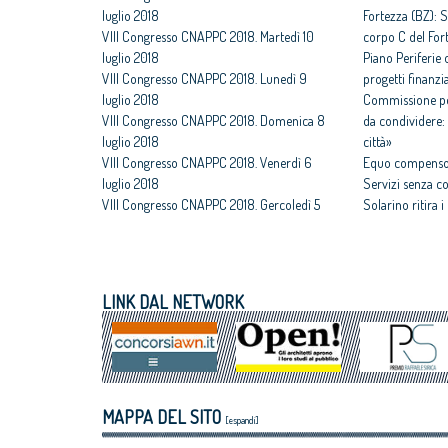
luglio 2018
Fortezza (BZ): S
VIII Congresso CNAPPC 2018. Martedì 10
corpo C del For
luglio 2018
Piano Periferie o
VIII Congresso CNAPPC 2018. Lunedì 9
progetti finanzia
luglio 2018
Commissione per
VIII Congresso CNAPPC 2018. Domenica 8
da condividere: 
luglio 2018
città»
VIII Congresso CNAPPC 2018. Venerdì 6
Equo compenso,
luglio 2018
Servizi senza c
VIII Congresso CNAPPC 2018. Gercoledì 5
Solarino ritira 
luglio 2018
un euro
VIII Congresso CNAPPC 2018. Mercoledì 4
All'architettura
luglio 2018
caravatti_carava
VIII Congresso CNAPPC 2018. Lunedì 2
italiano
LINK DAL NETWORK
luglio 2018
Assegnati premi 
VIII Congresso CNAPPC 2018. Domenica 1
Giovane talento
luglio 2018
Equo compenso, 
Corte Europea d
Professioni: arch
MAPPA DEL SITO
internazionaliz
[espandi]