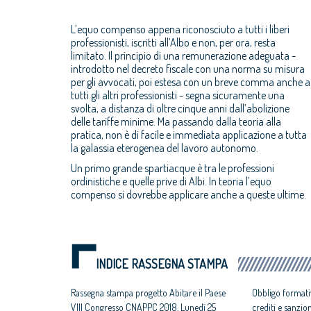
L’equo compenso appena riconosciuto a tutti i liberi
professionisti, iscritti all’Albo e non, per ora, resta
limitato. Il principio di una remunerazione adeguata -
introdotto nel decreto fiscale con una norma su misura
per gli avvocati, poi estesa con un breve comma anche a
tutti gli altri professionisti - segna sicuramente una
svolta, a distanza di oltre cinque anni dall’abolizione
delle tariffe minime. Ma passando dalla teoria alla
pratica, non è di facile e immediata applicazione a tutta
la galassia eterogenea del lavoro autonomo.
Un primo grande spartiacque è tra le professioni
ordinistiche e quelle prive di Albi. In teoria l’equo
compenso si dovrebbe applicare anche a queste ultime.
INDICE RASSEGNA STAMPA
Rassegna stampa progetto Abitare il Paese
Obbligo formati
VIII Congresso CNAPPC 2018. Lunedì 25
crediti e sanzio