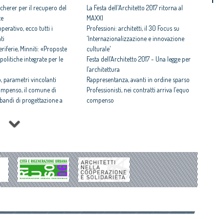
cherer per il recupero del
La Festa dell'Architetto 2017 ritorna al
te
MAXXI
perativo, ecco tutti i
Professioni: architetti, il 30 Focus su
ti
'Internazionalizzazione e innovazione
iferie, Minniti: «Proposte
culturale'
politiche integrate per le
Festa dell’Architetto 2017 - Una legge per
l’architettura
 parametri vincolanti
Rappresentanza, avanti in ordine sparso
ompenso, il comune di
Professionisti, nei contratti arriva l’equo
i bandi di progettazione a
compenso
Equo compenso allargato a tutti i
 rispettosa dello studio
professionisti
tti il Premio architetto
Periferie, la nuova identità di 10 aree
degradate
Architetto italiano e
Architetti: 'Comune e Consiglio di Stato,
 2017
svilito interesse pubblico'
il CNAPPC ricorre alla
Periferie, tutti i vincitori del concorso Cna-
ei Diritti dell’Uomo
Mibact per riqualificare 10 aree urbane
itetti, focus su
degradate
zazione e innovazione