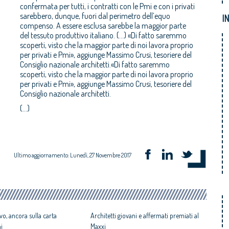
confermata per tutti, i contratti con le Pmi e con i privati
sarebbero, dunque, fuori dal perimetro dell’equo
I
compenso. A essere esclusa sarebbe la maggior parte
del tessuto produttivo italiano. (...) «Di fatto saremmo
scoperti, visto che la maggior parte di noi lavora proprio
per privati e Pmi», aggiunge Massimo Crusi, tesoriere del
Consiglio nazionale architetti.«Di fatto saremmo
scoperti, visto che la maggior parte di noi lavora proprio
per privati e Pmi», aggiunge Massimo Crusi, tesoriere del
Consiglio nazionale architetti.
(...)
Ultimo aggiornamento: Lunedì, 27 Novembre 2017
vo, ancora sulla carta
Architetti giovani e affermati premiati al
ni
Maxxi