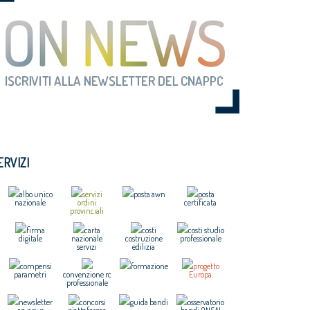
ERVIZI
albo unico
servizi
posta awn
posta
nazionale
ordini
certificata
provinciali
firma
carta
costi
costi studio
digitale
nazionale
costruzione
professionale
servizi
edilizia
compensi
formazione
progetto
parametri
convenzione rc
Europa
professionale
newsletter
concorsi
guida bandi
osservatorio