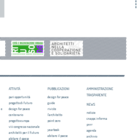
ATTIVITÀ
PUBBLICAZIONI
AMMINISTRAZIONE
TRASPARENTE
pari opportunità
design for peace
progetto di futuro
guide
NEWS
 e
design for peace
riviste
notizie
centenario
l'architetto
cnappc informa
progetto europa
point zero
pnrr
viii congresso nazionale
yearbook
agenda
architetti per il futuro
abitare il paese
archivio
abitare il paese