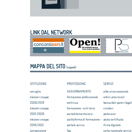
LINK DAL NETWORK
MAPPA DEL SITO
[espandi]
ISTITUZIONE
PROFESSIONE
SERVIZI
consiglio
AGGIORNAMENTO
albo unico nazionale
elezioni cnappc
formazione professionale
ordini provinciali
2026/2031
continua
banca dati pareri legali
elezioni cnappc
formazione - enti terzi
circolari
2021/2026
accreditamento corsi
posta awn
elezioni cnappc
piattaforma di formazione -
posta certificata
2016/2021
portale servizi
firma digitale
composizione
faq
carta nazionale servizi