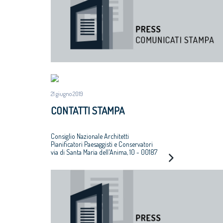
21 giugno 2019
CONTATTI STAMPA
Consiglio Nazionale Architetti
Pianificatori Paesaggisti e Conservatori
via di Santa Maria dell'Anima, 10 - 00187
Roma
Tel 06.6889901
Ufficio Stampa
Silvia Renzi
Mobile +39 3382366914