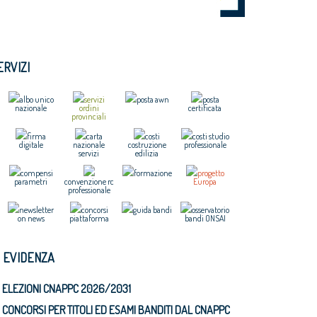
ERVIZI
albo unico
servizi
posta awn
posta
nazionale
ordini
certificata
provinciali
firma
carta
costi
costi studio
digitale
nazionale
costruzione
professionale
servizi
edilizia
compensi
formazione
progetto
parametri
convenzione rc
Europa
professionale
newsletter
concorsi
guida bandi
osservatorio
on news
piattaforma
bandi ONSAI
N EVIDENZA
ELEZIONI CNAPPC 2026/2031
CONCORSI PER TITOLI ED ESAMI BANDITI DAL CNAPPC