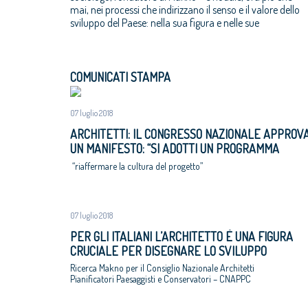
mai, nei processi che indirizzano il senso e il valore dello
sviluppo del Paese: nella sua figura e nelle sue
COMUNICATI STAMPA
07 luglio 2018
ARCHITETTI: IL CONGRESSO NAZIONALE APPROV
UN MANIFESTO: “SI ADOTTI UN PROGRAMMA
NAZIONALE DI RIGENERAZIONE URBANE,
“riaffermare la cultura del progetto”
ALTERNATIVA A ESPANSIONI INCONTROLLATE E 
CONSUMO DI SUOLO”
07 luglio 2018
PER GLI ITALIANI L’ARCHITETTO È UNA FIGURA
CRUCIALE PER DISEGNARE LO SVILUPPO
ECONOMICO E SOCIALE DEL PAESE
Ricerca Makno per il Consiglio Nazionale Architetti
Pianificatori Paesaggisti e Conservatori – CNAPPC