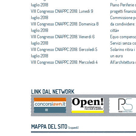
luglio 2018
Piano Periferie o
VIII Congresso CNAPPC 2018. Lunedì 9
progetti finanzia
luglio 2018
Commissione per
VIII Congresso CNAPPC 2018. Domenica 8
da condividere: 
luglio 2018
città»
VIII Congresso CNAPPC 2018. Venerdì 6
Equo compenso,
luglio 2018
Servizi senza c
VIII Congresso CNAPPC 2018. Gercoledì 5
Solarino ritira 
luglio 2018
un euro
VIII Congresso CNAPPC 2018. Mercoledì 4
All'architettura
luglio 2018
caravatti_carava
VIII Congresso CNAPPC 2018. Lunedì 2
italiano
luglio 2018
Assegnati premi 
VIII Congresso CNAPPC 2018. Domenica 1
Giovane talento
LINK DAL NETWORK
luglio 2018
Equo compenso, 
Obbligo formativo, ancora sulla carta
Corte Europea d
crediti e sanzioni
Professioni: arch
internazionaliz
Architetti giova
MAPPA DEL SITO
Maxxi
[espandi]