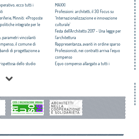
perativo, ecco tutti i
MAXXI
ti
Professioni: architetti, il 30 Focus su
iferie, Minniti: «Proposte
'Internazionalizzazione e innovazione
politiche integrate per le
culturale'
Festa dell’Architetto 2017 - Una legge per
 parametri vincolanti
l’architettura
ompenso, il comune di
Rappresentanza, avanti in ordine sparso
i bandi di progettazione a
Professionisti, nei contratti arriva l’equo
compenso
 rispettosa dello studio
Equo compenso allargato a tutti i
tti il Premio architetto
professionisti
Periferie, la nuova identità di 10 aree
Architetto italiano e
degradate
 2017
Architetti: 'Comune e Consiglio di Stato,
il CNAPPC ricorre alla
svilito interesse pubblico'
ei Diritti dell’Uomo
Periferie, tutti i vincitori del concorso Cna-
itetti, focus su
Mibact per riqualificare 10 aree urbane
zazione e innovazione
degradate
ni e affermati premiati al