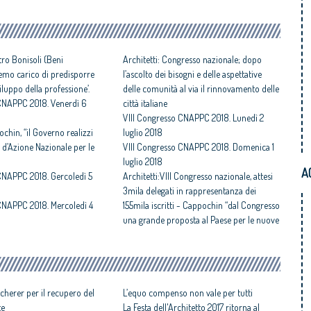
stro Bonisoli (Beni
Architetti: Congresso nazionale; dopo
faremo carico di predisporre
l’ascolto dei bisogni e delle aspettative
luppo della professione’.
delle comunità al via il rinnovamento delle
 CNAPPC 2018. Venerdì 6
città italiane
VIII Congresso CNAPPC 2018. Lunedì 2
ochin, “il Governo realizzi
luglio 2018
 d’Azione Nazionale per le
VIII Congresso CNAPPC 2018. Domenica 1
luglio 2018
A
CNAPPC 2018. Gercoledì 5
Architetti:VIII Congresso nazionale, attesi
3mila delegati in rappresentanza dei
CNAPPC 2018. Mercoledì 4
155mila iscritti - Cappochin “dal Congresso
una grande proposta al Paese per le nuove
città
Congresso Nazionale Architetti:
Cappochin “sostituire le città della rendita
fondiaria con quelle della redditività
cherer per il recupero del
sociale ed economica”
L’equo compenso non vale per tutti
te
La Festa dell'Architetto 2017 ritorna al