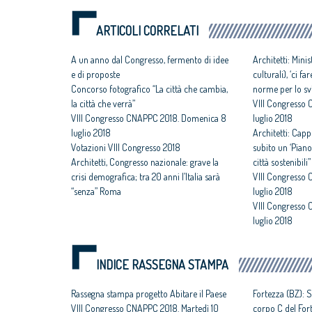
ARTICOLI CORRELATI
A un anno dal Congresso, fermento di idee
Architetti: Mini
e di proposte
culturali), ‘ci 
Concorso fotografico “La città che cambia,
norme per lo svi
la città che verrà”
VIII Congresso
VIII Congresso CNAPPC 2018. Domenica 8
luglio 2018
luglio 2018
Architetti: Capp
Votazioni VIII Congresso 2018
subito un ‘Piano
Architetti, Congresso nazionale: grave la
città sostenibili”
crisi demografica; tra 20 anni l’Italia sarà
VIII Congresso 
“senza” Roma
luglio 2018
VIII Congresso 
luglio 2018
INDICE RASSEGNA STAMPA
Rassegna stampa progetto Abitare il Paese
Fortezza (BZ): S
VIII Congresso CNAPPC 2018. Martedì 10
corpo C del For