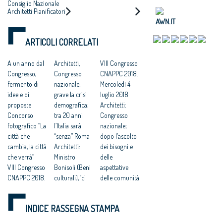
CRUCIALE PER
LUGLIO 2018
Consiglio Nazionale
ALTERNATIVA A
Architetti Pianificatori
DISEGNARE LO
ESPANSIONI
Paesaggisti e
AWN.IT
SVILUPPO
Conservatori –
INCONTROLLATE
ECONOMICO E
CNAPPC
E AL CONSUMO DI
ARTICOLI CORRELATI
SOCIALE DEL
SUOLO”
PAESE
A un anno dal
Architetti,
VIII Congresso
Congresso,
Congresso
CNAPPC 2018.
fermento di
nazionale:
Mercoledì 4
idee e di
grave la crisi
luglio 2018
proposte
demografica;
Architetti:
Concorso
tra 20 anni
Congresso
fotografico “La
l’Italia sarà
nazionale;
città che
“senza” Roma
dopo l’ascolto
cambia, la città
Architetti:
dei bisogni e
che verrà”
Ministro
delle
VIII Congresso
Bonisoli (Beni
aspettative
CNAPPC 2018.
culturali), ‘ci
delle comunità
Lunedì 9 luglio
faremo carico
al via il
2018
di predisporre
rinnovamento
INDICE RASSEGNA STAMPA
VIII Congresso
norme per lo
delle città
CNAPPC 2018.
sviluppo della
italiane