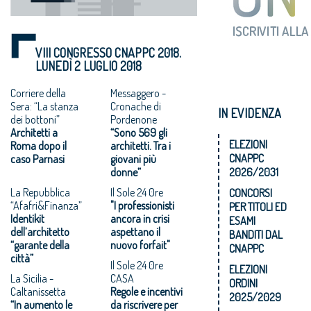
VIII CONGRESSO CNAPPC 2018.
LUNEDÌ 2 LUGLIO 2018
Corriere della
Messaggero -
Sera: “La stanza
Cronache di
IN EVIDENZA
dei bottoni”
Pordenone
Architetti a
“Sono 569 gli
ELEZIONI
Roma dopo il
architetti. Tra i
CNAPPC
caso Parnasi
giovani più
donne”
2026/2031
La Repubblica
Il Sole 24 0re
CONCORSI
“Afafri&Finanza”
"I professionisti
PER TITOLI ED
Identikit
ancora in crisi
ESAMI
dell’architetto
aspettano il
BANDITI DAL
“garante della
nuovo forfait"
CNAPPC
città”
Il Sole 24 0re
ELEZIONI
La Sicilia -
CASA
ORDINI
Caltanissetta
Regole e incentivi
2025/2029
“In aumento le
da riscrivere per