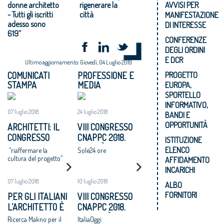
donne architetto
rigenerare la
AVVISI PER
- Tutti gli iscritti
città
MANIFESTAZIONE
adesso sono
DI INTERESSE
619”
CONFERENZE
DEGLI ORDINI
E DCR
Ultimo aggiornamento: Giovedì, 04 Luglio 2019
PROGETTO
COMUNICATI
PROFESSIONE E
STAMPA
MEDIA
EUROPA,
SPORTELLO
INFORMATIVO,
07 luglio 2018
24 luglio 2018
BANDI E
OPPORTUNITÀ
ARCHITETTI: IL
VIII CONGRESSO
CONGRESSO
CNAPPC 2018.
ISTITUZIONE
NAZIONALE
LUNEDÌ 25 LUGLIO
ELENCO
“riaffermare la
Sole24 ore
APPROVA UN
2018
cultura del progetto”
AFFIDAMENTO
MANIFESTO: “SI
INCARICHI
ADOTTI UN
07 luglio 2018
10 luglio 2018
ALBO
PROGRAMMA
FORNITORI
PER GLI ITALIANI
VIII CONGRESSO
NAZIONALE DI
L’ARCHITETTO È
CNAPPC 2018.
RIGENERAZIONE
UNA FIGURA
MARTEDÌ 10
Ricerca Makno per il
ItaliaOggi
URBANE,