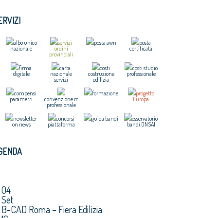
ERVIZI
albo unico
servizi
posta awn
posta
nazionale
ordini
certificata
provinciali
firma
carta
costi
costi studio
digitale
nazionale
costruzione
professionale
servizi
edilizia
compensi
formazione
progetto
parametri
convenzione rc
Europa
professionale
newsletter
concorsi
guida bandi
osservatorio
on news
piattaforma
bandi ONSAI
GENDA
04
Set
B-CAD Roma – Fiera Edilizia