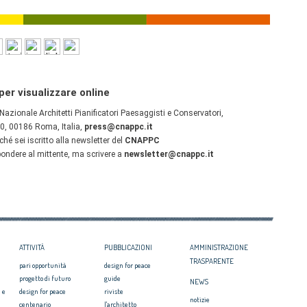
ATTIVITÀ
PUBBLICAZIONI
AMMINISTRAZIONE
TRASPARENTE
pari opportunità
design for peace
progetto di futuro
guide
NEWS
 e
design for peace
riviste
notizie
centenario
l'architetto