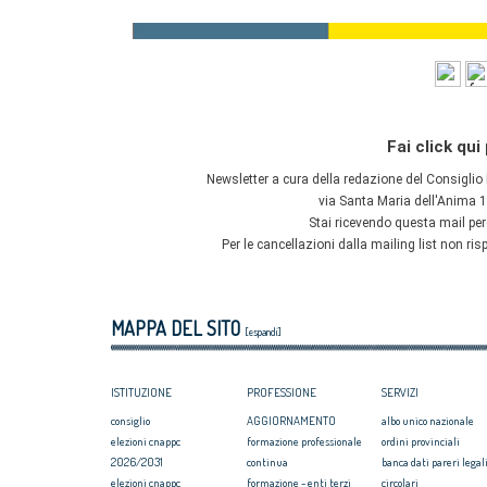
MAPPA DEL SITO
[espandi]
ISTITUZIONE
PROFESSIONE
SERVIZI
consiglio
AGGIORNAMENTO
albo unico nazionale
elezioni cnappc
formazione professionale
ordini provinciali
2026/2031
continua
banca dati pareri legali
elezioni cnappc
formazione - enti terzi
circolari