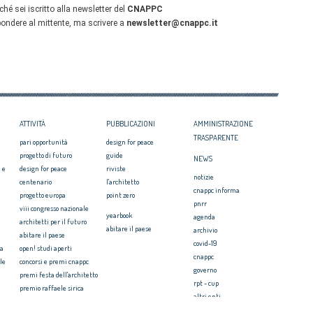
ATTIVITÀ
PUBBLICAZIONI
AMMINISTRAZIONE
TRASPARENTE
pari opportunità
design for peace
progetto di futuro
guide
NEWS
 e
design for peace
riviste
notizie
centenario
l'architetto
cnappc informa
progetto europa
point zero
pnrr
viii congresso nazionale
yearbook
agenda
architetti per il futuro
abitare il paese
archivio
abitare il paese
covid-19
ia
open! studi aperti
cnappc
le
concorsi e premi cnappc
governo
premi festa dell'architetto
rpt - cup
premio raffaele sirica
altri enti
ionale
archiprix
faq ordini