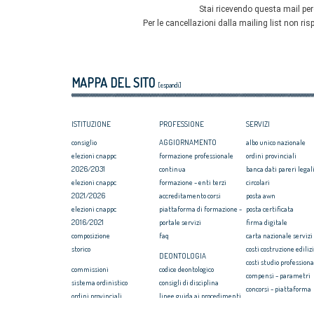
MAPPA DEL SITO
[espandi]
ISTITUZIONE
PROFESSIONE
SERVIZI
consiglio
AGGIORNAMENTO
albo unico nazionale
elezioni cnappc
formazione professionale
ordini provinciali
2026/2031
continua
banca dati pareri legali
elezioni cnappc
formazione - enti terzi
circolari
2021/2026
accreditamento corsi
posta awn
elezioni cnappc
piattaforma di formazione -
posta certificata
2016/2021
portale servizi
firma digitale
composizione
faq
carta nazionale servizi
storico
costi costruzione ediliz
DEONTOLOGIA
costi studio professiona
commissioni
codice deontologico
compensi - parametri
sistema ordinistico
consigli di disciplina
concorsi - piattaforma
ordini provinciali
linee guida ai procedimenti
convenzione rc profess
elezioni ordini territoriali
disciplinari