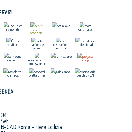
ERVIZI
albo unico
servizi
posta awn
posta
nazionale
ordini
certificata
provinciali
firma
carta
costi
costi studio
digitale
nazionale
costruzione
professionale
servizi
edilizia
compensi
formazione
progetto
parametri
convenzione rc
Europa
professionale
newsletter
concorsi
guida bandi
osservatorio
on news
piattaforma
bandi ONSAI
GENDA
04
Set
B-CAD Roma – Fiera Edilizia