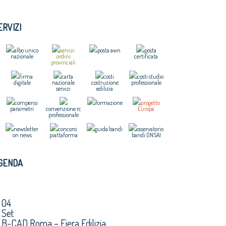
ERVIZI
albo unico
servizi
posta awn
posta
nazionale
ordini
certificata
provinciali
firma
carta
costi
costi studio
digitale
nazionale
costruzione
professionale
servizi
edilizia
compensi
formazione
progetto
parametri
convenzione rc
Europa
professionale
newsletter
concorsi
guida bandi
osservatorio
on news
piattaforma
bandi ONSAI
GENDA
04
Set
B-CAD Roma – Fiera Edilizia