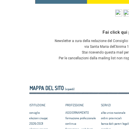
MAPPA DEL SITO
[espandi]
ISTITUZIONE
PROFESSIONE
SERVIZI
consiglio
AGGIORNAMENTO
albo unico nazionale
elezioni cnappc
formazione professionale
ordini provinciali
2026/2031
continua
banca dati pareri legali
elezioni cnappc
formazione - enti terzi
circolari