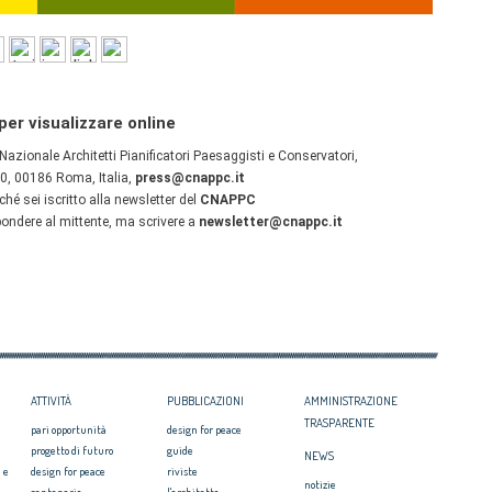
ATTIVITÀ
PUBBLICAZIONI
AMMINISTRAZIONE
TRASPARENTE
pari opportunità
design for peace
progetto di futuro
guide
NEWS
 e
design for peace
riviste
notizie
centenario
l'architetto