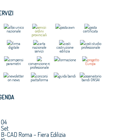
ERVIZI
albo unico
servizi
posta awn
posta
nazionale
ordini
certificata
provinciali
firma
carta
costi
costi studio
digitale
nazionale
costruzione
professionale
servizi
edilizia
compensi
formazione
progetto
parametri
convenzione rc
Europa
professionale
newsletter
concorsi
guida bandi
osservatorio
on news
piattaforma
bandi ONSAI
GENDA
04
Set
B-CAD Roma – Fiera Edilizia